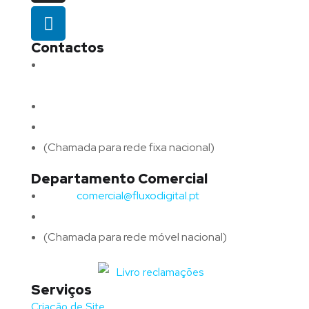
Contactos
Morada:
Avenida Barros e Soares N.º 375,
4715-213 Braga – Portugal
Email:
geral@fluxodigital.pt
Telefone:
(+351) 253 773 151
(Chamada para rede fixa nacional)
Departamento Comercial
Email:
comercial@fluxodigital.pt
Telefone:
(+351)
917 417 057
(Chamada para rede móvel nacional)
Serviços
Criação de Site