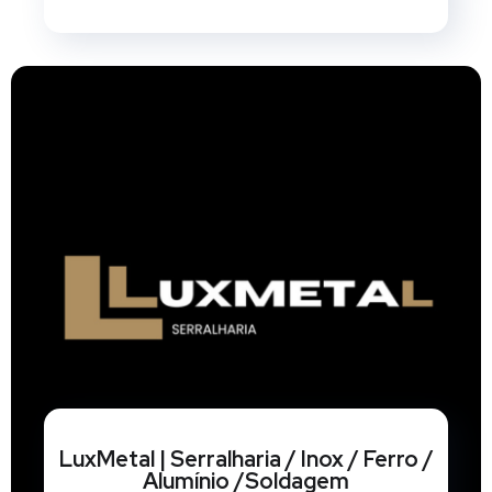
LuxMetal | Serralharia / Inox / Ferro /
Alumínio /Soldagem