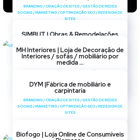
BRANDING
/
CRIAÇÃO DE SITES
/
GESTÃO DE REDES
SOCIAIS
/
MARKETING
/
OPTIMIZAÇÃO SEO
/
REDESIGN DE
SITES
SIMBUT | Obras & Remodelações
BRANDING
/
CRIAÇÃO DE SITES
/
GESTÃO DE REDES
MH Interiores | Loja de Decoração de
SOCIAIS
/
MARKETING
/
OPTIMIZAÇÃO SEO
/
REDESIGN DE
Interiores / sofás / mobiliário por
SITES
medida …
BRANDING
/
CRIAÇÃO DE SITES
/
GESTÃO DE REDES
SOCIAIS
/
MARKETING
/
OPTIMIZAÇÃO SEO
/
REDESIGN DE
DYM |Fábrica de mobiliário e
SITES
carpintaria
BRANDING
/
CRIAÇÃO DE SITES
/
GESTÃO DE REDES
SOCIAIS
/
MARKETING
/
OPTIMIZAÇÃO SEO
/
REDESIGN DE
SITES
Biofogo | Loja Online de Consumíveis