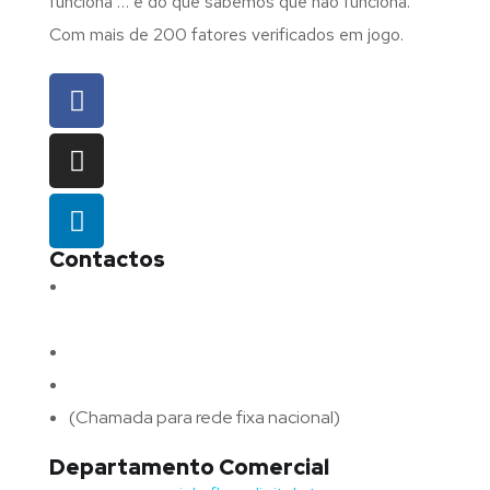
funciona … e do que sabemos que não funciona.
Com mais de 200 fatores verificados em jogo.
Contactos
Morada:
Avenida Barros e Soares N.º 375,
4715-213 Braga – Portugal
Email:
geral@fluxodigital.pt
Telefone:
(+351) 253 773 151
(Chamada para rede fixa nacional)
Departamento Comercial