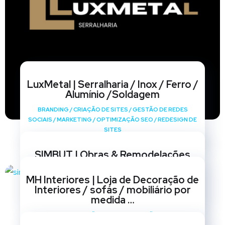
LuxMetal | Serralharia / Inox / Ferro /
Alumínio /Soldagem
BRANDING
/
CRIAÇÃO DE SITES
/
GESTÃO DE REDES
SOCIAIS
/
MARKETING
/
OPTIMIZAÇÃO SEO
/
REDESIGN DE
SITES
SIMBUT | Obras & Remodelações
BRANDING
/
CRIAÇÃO DE SITES
/
GESTÃO DE REDES
MH Interiores | Loja de Decoração de
SOCIAIS
/
MARKETING
/
OPTIMIZAÇÃO SEO
/
REDESIGN DE
Interiores / sofás / mobiliário por
SITES
medida …
BRANDING
/
CRIAÇÃO DE SITES
/
GESTÃO DE REDES