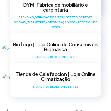
SOCIAIS
/
MARKETING
/
OPTIMIZAÇÃO SEO
/
REDESIGN DE
DYM |Fábrica de mobiliário e
SITES
carpintaria
BRANDING
/
CRIAÇÃO DE SITES
/
GESTÃO DE REDES
SOCIAIS
/
MARKETING
/
OPTIMIZAÇÃO SEO
/
REDESIGN DE
SITES
Biofogo | Loja Online de Consumíveis
Biomassa
BRANDING
/
REDESIGN DE SITES
Tienda de Calefaccion | Loja Online
Climatização
BRANDING
/
REDESIGN DE SITES