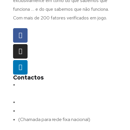
exclusivamente em torno do que sabemos que
funciona … e do que sabemos que não funciona.
Com mais de 200 fatores verificados em jogo.
Contactos
Morada:
Avenida Barros e Soares N.º 375,
4715-213 Braga – Portugal
Email:
geral@fluxodigital.pt
Telefone:
(+351) 253 773 151
(Chamada para rede fixa nacional)