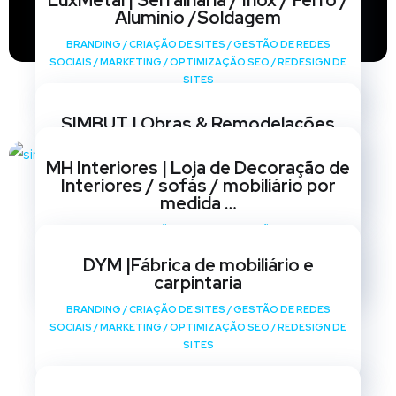
LuxMetal | Serralharia / Inox / Ferro /
Alumínio /Soldagem
BRANDING
/
CRIAÇÃO DE SITES
/
GESTÃO DE REDES
SOCIAIS
/
MARKETING
/
OPTIMIZAÇÃO SEO
/
REDESIGN DE
SITES
SIMBUT | Obras & Remodelações
BRANDING
/
CRIAÇÃO DE SITES
/
GESTÃO DE REDES
MH Interiores | Loja de Decoração de
SOCIAIS
/
MARKETING
/
OPTIMIZAÇÃO SEO
/
REDESIGN DE
Interiores / sofás / mobiliário por
SITES
medida …
BRANDING
/
CRIAÇÃO DE SITES
/
GESTÃO DE REDES
SOCIAIS
/
MARKETING
/
OPTIMIZAÇÃO SEO
/
REDESIGN DE
DYM |Fábrica de mobiliário e
SITES
carpintaria
BRANDING
/
CRIAÇÃO DE SITES
/
GESTÃO DE REDES
SOCIAIS
/
MARKETING
/
OPTIMIZAÇÃO SEO
/
REDESIGN DE
SITES