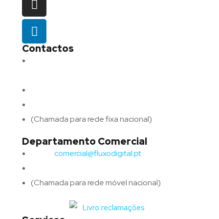
Contactos
Morada:
Avenida Barros e Soares N.º 375,
4715-213 Braga – Portugal
Email:
geral@fluxodigital.pt
Telefone:
(+351) 253 773 151
(Chamada para rede fixa nacional)
Departamento Comercial
Email:
comercial@fluxodigital.pt
Telefone:
(+351)
917 417 057
(Chamada para rede móvel nacional)