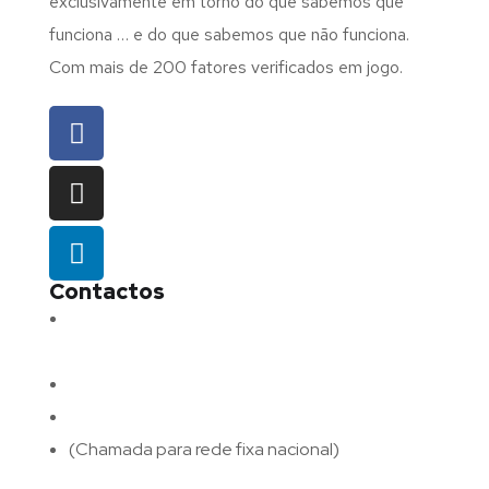
exclusivamente em torno do que sabemos que
funciona … e do que sabemos que não funciona.
Com mais de 200 fatores verificados em jogo.
Contactos
Morada:
Avenida Barros e Soares N.º 375,
4715-213 Braga – Portugal
Email:
geral@fluxodigital.pt
Telefone:
(+351) 253 773 151
(Chamada para rede fixa nacional)