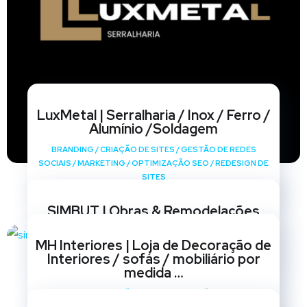
LuxMetal | Serralharia / Inox / Ferro /
Alumínio /Soldagem
BRANDING
/
CRIAÇÃO DE SITES
/
GESTÃO DE REDES
SOCIAIS
/
MARKETING
/
OPTIMIZAÇÃO SEO
/
REDESIGN DE
SITES
SIMBUT | Obras & Remodelações
BRANDING
/
CRIAÇÃO DE SITES
/
GESTÃO DE REDES
MH Interiores | Loja de Decoração de
SOCIAIS
/
MARKETING
/
OPTIMIZAÇÃO SEO
/
REDESIGN DE
Interiores / sofás / mobiliário por
SITES
medida …
BRANDING
/
CRIAÇÃO DE SITES
/
GESTÃO DE REDES