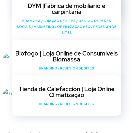
SOCIAIS
/
MARKETING
/
OPTIMIZAÇÃO SEO
/
REDESIGN DE
DYM |Fábrica de mobiliário e
SITES
carpintaria
BRANDING
/
CRIAÇÃO DE SITES
/
GESTÃO DE REDES
SOCIAIS
/
MARKETING
/
OPTIMIZAÇÃO SEO
/
REDESIGN DE
SITES
Biofogo | Loja Online de Consumíveis
Biomassa
BRANDING
/
REDESIGN DE SITES
Tienda de Calefaccion | Loja Online
Climatização
BRANDING
/
REDESIGN DE SITES