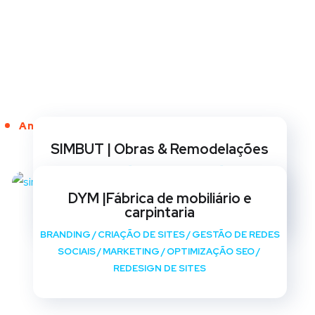
Anos de Serviço
SIMBUT | Obras & Remodelações
BRANDING
/
CRIAÇÃO DE SITES
/
GESTÃO DE REDES
SOCIAIS
/
MARKETING
/
OPTIMIZAÇÃO SEO
/
DYM |Fábrica de mobiliário e
REDESIGN DE SITES
carpintaria
BRANDING
/
CRIAÇÃO DE SITES
/
GESTÃO DE REDES
SOCIAIS
/
MARKETING
/
OPTIMIZAÇÃO SEO
/
REDESIGN DE SITES