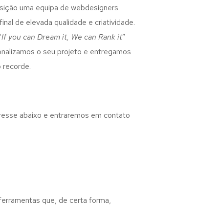
osição uma equipa de webdesigners
inal de elevada qualidade e criatividade.
“
If you can Dream it, We can Rank it
”
rsonalizamos o seu projeto e entregamos
 recorde.
eresse abaixo e entraremos em contato
 ferramentas que, de certa forma,