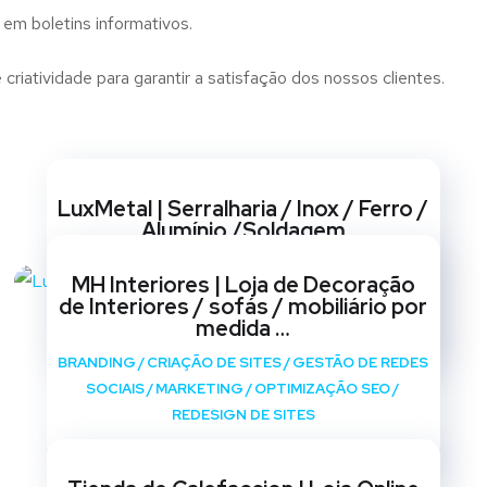
 em boletins informativos.
riatividade para garantir a satisfação dos nossos clientes.
Websites
LuxMetal | Serralharia / Inox / Ferro /
Alumínio /Soldagem
BRANDING
/
CRIAÇÃO DE SITES
/
GESTÃO DE REDES
MH Interiores | Loja de Decoração
SOCIAIS
/
MARKETING
/
OPTIMIZAÇÃO SEO
/
de Interiores / sofás / mobiliário por
REDESIGN DE SITES
medida …
BRANDING
/
CRIAÇÃO DE SITES
/
GESTÃO DE REDES
SOCIAIS
/
MARKETING
/
OPTIMIZAÇÃO SEO
/
REDESIGN DE SITES