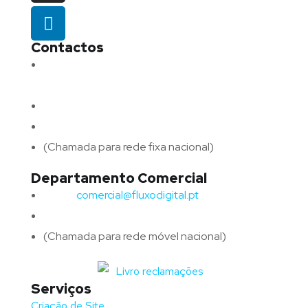
Contactos
Morada:
Avenida Barros e Soares N.º 375,
4715-213 Braga – Portugal
Email:
geral@fluxodigital.pt
Telefone:
(+351) 253 773 151
(Chamada para rede fixa nacional)
Departamento Comercial
Email:
comercial@fluxodigital.pt
Telefone:
(+351)
917 417 057
(Chamada para rede móvel nacional)
Serviços
Criação de Site