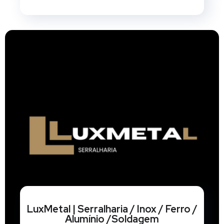
LuxMetal | Serralharia / Inox / Ferro /
Alumínio /Soldagem