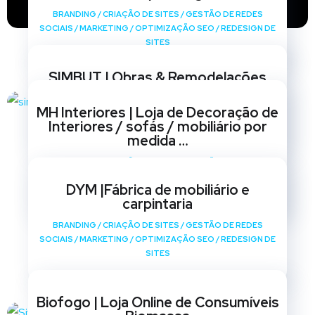
BRANDING
/
CRIAÇÃO DE SITES
/
GESTÃO DE REDES
SOCIAIS
/
MARKETING
/
OPTIMIZAÇÃO SEO
/
REDESIGN DE
SITES
SIMBUT | Obras & Remodelações
BRANDING
/
CRIAÇÃO DE SITES
/
GESTÃO DE REDES
MH Interiores | Loja de Decoração de
SOCIAIS
/
MARKETING
/
OPTIMIZAÇÃO SEO
/
REDESIGN DE
Interiores / sofás / mobiliário por
SITES
medida …
BRANDING
/
CRIAÇÃO DE SITES
/
GESTÃO DE REDES
SOCIAIS
/
MARKETING
/
OPTIMIZAÇÃO SEO
/
REDESIGN DE
DYM |Fábrica de mobiliário e
SITES
carpintaria
BRANDING
/
CRIAÇÃO DE SITES
/
GESTÃO DE REDES
SOCIAIS
/
MARKETING
/
OPTIMIZAÇÃO SEO
/
REDESIGN DE
SITES
Biofogo | Loja Online de Consumíveis