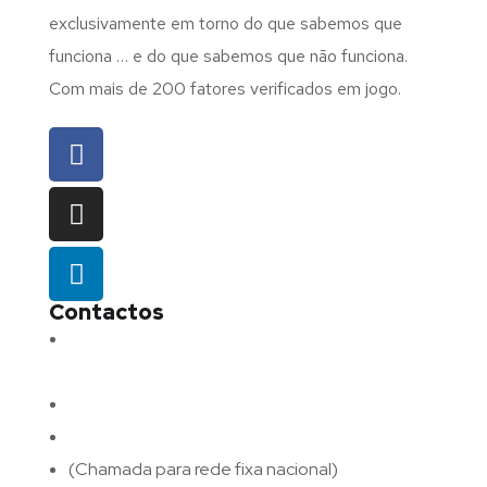
exclusivamente em torno do que sabemos que
funciona … e do que sabemos que não funciona.
Com mais de 200 fatores verificados em jogo.
Contactos
Morada:
Avenida Barros e Soares N.º 375,
4715-213 Braga – Portugal
Email:
geral@fluxodigital.pt
Telefone:
(+351) 253 773 151
(Chamada para rede fixa nacional)