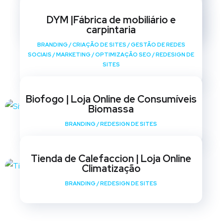
BRANDING
/
CRIAÇÃO DE SITES
/
GESTÃO DE REDES
SOCIAIS
/
MARKETING
/
OPTIMIZAÇÃO SEO
/
REDESIGN DE
DYM |Fábrica de mobiliário e
SITES
carpintaria
BRANDING
/
CRIAÇÃO DE SITES
/
GESTÃO DE REDES
SOCIAIS
/
MARKETING
/
OPTIMIZAÇÃO SEO
/
REDESIGN DE
SITES
Biofogo | Loja Online de Consumíveis
Biomassa
BRANDING
/
REDESIGN DE SITES
Tienda de Calefaccion | Loja Online
Climatização
BRANDING
/
REDESIGN DE SITES