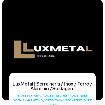
LuxMetal | Serralharia / Inox / Ferro /
Alumínio /Soldagem
BRANDING
/
CRIAÇÃO DE SITES
/
GESTÃO DE REDES
SOCIAIS
/
MARKETING
/
OPTIMIZAÇÃO SEO
/
REDESIGN DE