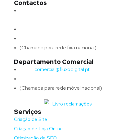
Contactos
Morada:
Avenida Barros e Soares N.º 375,
4715-213 Braga – Portugal
Email:
geral@fluxodigital.pt
Telefone:
(+351) 253 773 151
(Chamada para rede fixa nacional)
Departamento Comercial
Email:
comercial@fluxodigital.pt
Telefone:
(+351)
917 417 057
(Chamada para rede móvel nacional)
Serviços
Criação de Site
Criação de Loja Online
Otimização de SEO