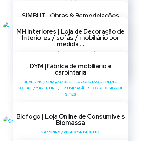
SITES
SIMBUT | Obras & Remodelações
BRANDING
/
CRIAÇÃO DE SITES
/
GESTÃO DE REDES
MH Interiores | Loja de Decoração de
SOCIAIS
/
MARKETING
/
OPTIMIZAÇÃO SEO
/
REDESIGN DE
Interiores / sofás / mobiliário por
SITES
medida …
BRANDING
/
CRIAÇÃO DE SITES
/
GESTÃO DE REDES
SOCIAIS
/
MARKETING
/
OPTIMIZAÇÃO SEO
/
REDESIGN DE
DYM |Fábrica de mobiliário e
SITES
carpintaria
BRANDING
/
CRIAÇÃO DE SITES
/
GESTÃO DE REDES
SOCIAIS
/
MARKETING
/
OPTIMIZAÇÃO SEO
/
REDESIGN DE
SITES
Biofogo | Loja Online de Consumíveis
Biomassa
BRANDING
/
REDESIGN DE SITES