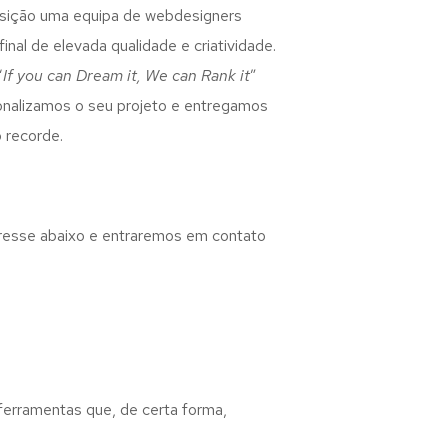
osição uma equipa de webdesigners
inal de elevada qualidade e criatividade.
“
If you can Dream it, We can Rank it
”
rsonalizamos o seu projeto e entregamos
 recorde.
eresse abaixo e entraremos em contato
 ferramentas que, de certa forma,