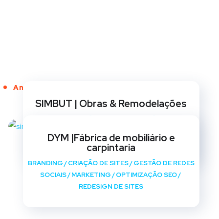
Anos de Serviço
SIMBUT | Obras & Remodelações
BRANDING
/
CRIAÇÃO DE SITES
/
GESTÃO DE REDES
SOCIAIS
/
MARKETING
/
OPTIMIZAÇÃO SEO
/
DYM |Fábrica de mobiliário e
REDESIGN DE SITES
carpintaria
BRANDING
/
CRIAÇÃO DE SITES
/
GESTÃO DE REDES
SOCIAIS
/
MARKETING
/
OPTIMIZAÇÃO SEO
/
REDESIGN DE SITES