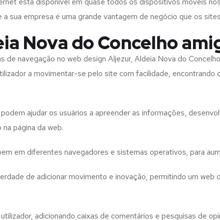
rnet está disponível em quase todos os dispositivos móveis nos
bre a sua empresa é uma grande vantagem de negócio que os site
eia Nova do Concelho ami
tas de navegação no web design
Aljezur, Aldeia Nova do Concelh
tilizador a movimentar-se pelo site com facilidade, encontrando
to podem ajudar os usuários a apreender as informações, desenvo
o na página da web.
e bem em diferentes navegadores e sistemas operativos, para aum
iberdade de adicionar movimento e inovação, permitindo um web 
utilizador, adicionando caixas de comentários e pesquisas de opin