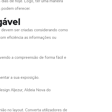
 dias de hoje. Logo, ter uma maneira
s podem oferecer.
gável
o
devem ser criadas considerando como
 com eficiência as informações ou
lvendo a compreensão de forma fácil e
entar a sua exposição.
design
Aljezur, Aldeia Nova do
ião no layout. Converta utilizadores de