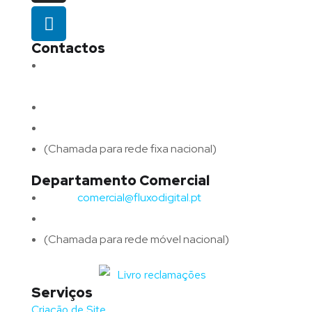
Contactos
Morada:
Avenida Barros e Soares N.º 375,
4715-213 Braga – Portugal
Email:
geral@fluxodigital.pt
Telefone:
(+351) 253 773 151
(Chamada para rede fixa nacional)
Departamento Comercial
Email:
comercial@fluxodigital.pt
Telefone:
(+351)
917 417 057
(Chamada para rede móvel nacional)
Serviços
Criação de Site