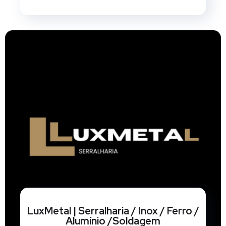
LuxMetal | Serralharia / Inox / Ferro /
Alumínio /Soldagem