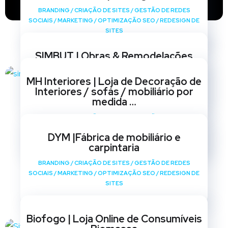
BRANDING
/
CRIAÇÃO DE SITES
/
GESTÃO DE REDES
SOCIAIS
/
MARKETING
/
OPTIMIZAÇÃO SEO
/
REDESIGN DE
SITES
SIMBUT | Obras & Remodelações
BRANDING
/
CRIAÇÃO DE SITES
/
GESTÃO DE REDES
MH Interiores | Loja de Decoração de
SOCIAIS
/
MARKETING
/
OPTIMIZAÇÃO SEO
/
REDESIGN DE
Interiores / sofás / mobiliário por
SITES
medida …
BRANDING
/
CRIAÇÃO DE SITES
/
GESTÃO DE REDES
SOCIAIS
/
MARKETING
/
OPTIMIZAÇÃO SEO
/
REDESIGN DE
DYM |Fábrica de mobiliário e
SITES
carpintaria
BRANDING
/
CRIAÇÃO DE SITES
/
GESTÃO DE REDES
SOCIAIS
/
MARKETING
/
OPTIMIZAÇÃO SEO
/
REDESIGN DE
SITES
Biofogo | Loja Online de Consumíveis