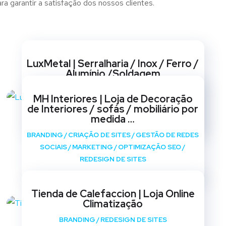
a garantir a satisfação dos nossos clientes.
Websites
LuxMetal | Serralharia / Inox / Ferro /
Alumínio /Soldagem
BRANDING
/
CRIAÇÃO DE SITES
/
GESTÃO DE REDES
MH Interiores | Loja de Decoração
SOCIAIS
/
MARKETING
/
OPTIMIZAÇÃO SEO
/
de Interiores / sofás / mobiliário por
REDESIGN DE SITES
medida …
BRANDING
/
CRIAÇÃO DE SITES
/
GESTÃO DE REDES
SOCIAIS
/
MARKETING
/
OPTIMIZAÇÃO SEO
/
REDESIGN DE SITES
Tienda de Calefaccion | Loja Online
Climatização
BRANDING
/
REDESIGN DE SITES