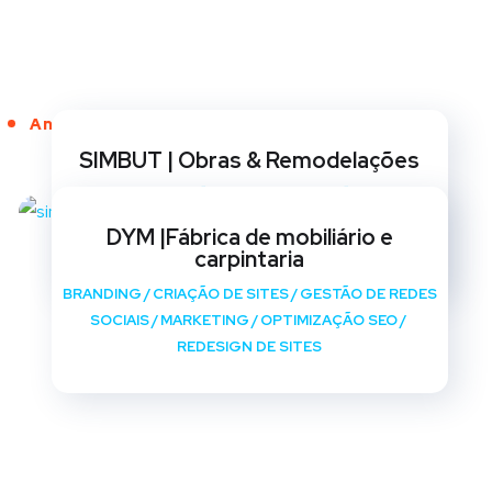
Anos de Serviço
SIMBUT | Obras & Remodelações
BRANDING
/
CRIAÇÃO DE SITES
/
GESTÃO DE REDES
SOCIAIS
/
MARKETING
/
OPTIMIZAÇÃO SEO
/
DYM |Fábrica de mobiliário e
REDESIGN DE SITES
carpintaria
BRANDING
/
CRIAÇÃO DE SITES
/
GESTÃO DE REDES
SOCIAIS
/
MARKETING
/
OPTIMIZAÇÃO SEO
/
REDESIGN DE SITES