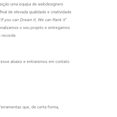
osição uma equipa de webdesigners
inal de elevada qualidade e criatividade.
“
If you can Dream it, We can Rank it
”
rsonalizamos o seu projeto e entregamos
 recorde.
eresse abaixo e entraremos em contato
 ferramentas que, de certa forma,