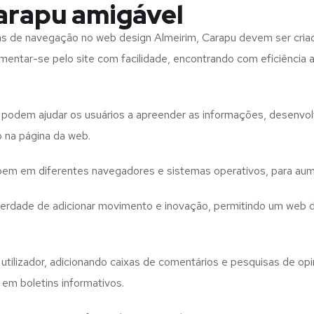
arapu amigável
tas de navegação no web design
Almeirim, Carapu
devem ser cria
imentar-se pelo site com facilidade, encontrando com eficiência
to podem ajudar os usuários a apreender as informações, desenvo
o na página da web.
e bem em diferentes navegadores e sistemas operativos, para aum
iberdade de adicionar movimento e inovação, permitindo um web 
utilizador, adicionando caixas de comentários e pesquisas de opin
 em boletins informativos.