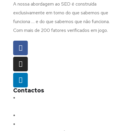
A nossa abordagem ao SEO é construída
exclusivamente em torno do que sabemos que
funciona … e do que sabemos que não funciona.
Com mais de 200 fatores verificados em jogo.
Contactos
Morada:
Avenida Barros e Soares N.º 375,
4715-213 Braga – Portugal
Email:
geral@fluxodigital.pt
Telefone:
(+351) 253 773 151