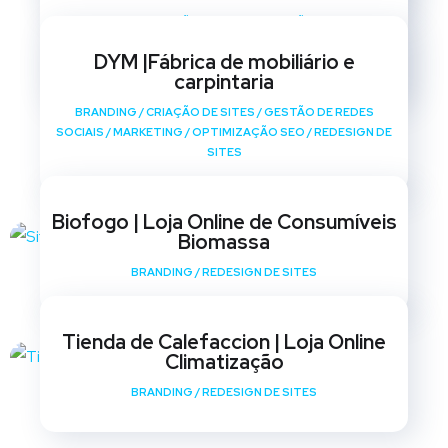
BRANDING
/
CRIAÇÃO DE SITES
/
GESTÃO DE REDES
SOCIAIS
/
MARKETING
/
OPTIMIZAÇÃO SEO
/
REDESIGN DE
DYM |Fábrica de mobiliário e
SITES
carpintaria
BRANDING
/
CRIAÇÃO DE SITES
/
GESTÃO DE REDES
SOCIAIS
/
MARKETING
/
OPTIMIZAÇÃO SEO
/
REDESIGN DE
SITES
Biofogo | Loja Online de Consumíveis
Biomassa
BRANDING
/
REDESIGN DE SITES
Tienda de Calefaccion | Loja Online
Climatização
BRANDING
/
REDESIGN DE SITES