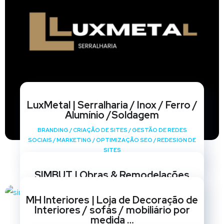
LuxMetal | Serralharia / Inox / Ferro /
Alumínio /Soldagem
BRANDING
/
CRIAÇÃO DE SITES
/
GESTÃO DE REDES
SOCIAIS
/
MARKETING
/
OPTIMIZAÇÃO SEO
/
REDESIGN DE
SITES
SIMBUT | Obras & Remodelações
BRANDING
/
CRIAÇÃO DE SITES
/
GESTÃO DE REDES
MH Interiores | Loja de Decoração de
SOCIAIS
/
MARKETING
/
OPTIMIZAÇÃO SEO
/
REDESIGN DE
Interiores / sofás / mobiliário por
SITES
medida …