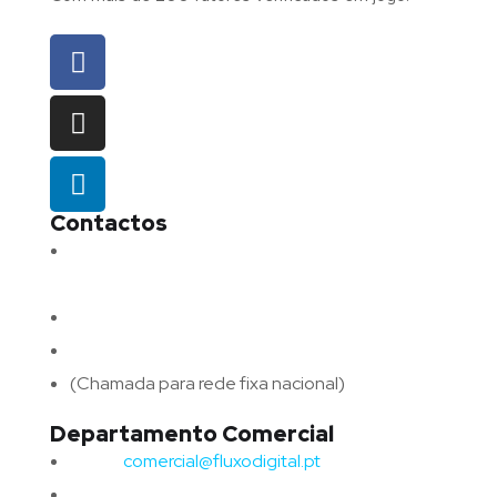
Contactos
Morada:
Avenida Barros e Soares N.º 375,
4715-213 Braga – Portugal
Email:
geral@fluxodigital.pt
Telefone:
(+351) 253 773 151
(Chamada para rede fixa nacional)
Departamento Comercial
Email:
comercial@fluxodigital.pt
Telefone:
(+351)
917 417 057