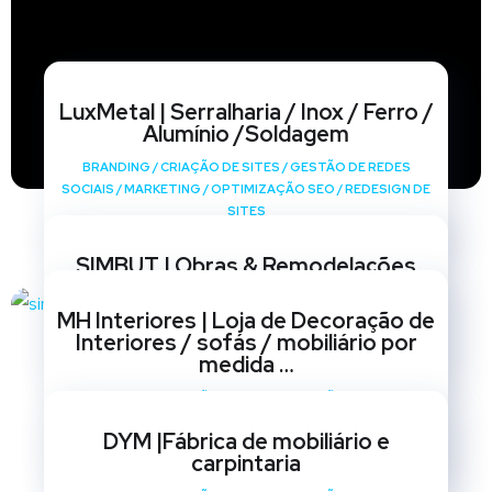
LuxMetal | Serralharia / Inox / Ferro /
Alumínio /Soldagem
BRANDING
/
CRIAÇÃO DE SITES
/
GESTÃO DE REDES
SOCIAIS
/
MARKETING
/
OPTIMIZAÇÃO SEO
/
REDESIGN DE
SITES
SIMBUT | Obras & Remodelações
BRANDING
/
CRIAÇÃO DE SITES
/
GESTÃO DE REDES
MH Interiores | Loja de Decoração de
SOCIAIS
/
MARKETING
/
OPTIMIZAÇÃO SEO
/
REDESIGN DE
Interiores / sofás / mobiliário por
SITES
medida …
BRANDING
/
CRIAÇÃO DE SITES
/
GESTÃO DE REDES
SOCIAIS
/
MARKETING
/
OPTIMIZAÇÃO SEO
/
REDESIGN DE
DYM |Fábrica de mobiliário e
SITES
carpintaria