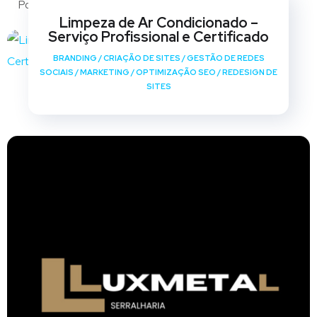
Portfólio
Limpeza de Ar Condicionado –
Serviço Profissional e Certificado
BRANDING
/
CRIAÇÃO DE SITES
/
GESTÃO DE REDES
SOCIAIS
/
MARKETING
/
OPTIMIZAÇÃO SEO
/
REDESIGN DE
SITES