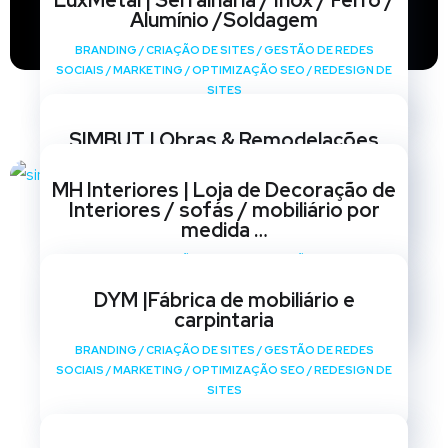
LuxMetal | Serralharia / Inox / Ferro /
Alumínio /Soldagem
BRANDING
/
CRIAÇÃO DE SITES
/
GESTÃO DE REDES
SOCIAIS
/
MARKETING
/
OPTIMIZAÇÃO SEO
/
REDESIGN DE
SITES
SIMBUT | Obras & Remodelações
BRANDING
/
CRIAÇÃO DE SITES
/
GESTÃO DE REDES
MH Interiores | Loja de Decoração de
SOCIAIS
/
MARKETING
/
OPTIMIZAÇÃO SEO
/
REDESIGN DE
Interiores / sofás / mobiliário por
SITES
medida …
BRANDING
/
CRIAÇÃO DE SITES
/
GESTÃO DE REDES
SOCIAIS
/
MARKETING
/
OPTIMIZAÇÃO SEO
/
REDESIGN DE
DYM |Fábrica de mobiliário e
SITES
carpintaria
BRANDING
/
CRIAÇÃO DE SITES
/
GESTÃO DE REDES
SOCIAIS
/
MARKETING
/
OPTIMIZAÇÃO SEO
/
REDESIGN DE
SITES