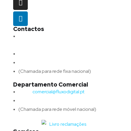
Contactos
Morada:
Avenida Barros e Soares N.º 375,
4715-213 Braga – Portugal
Email:
geral@fluxodigital.pt
Telefone:
(+351) 253 773 151
(Chamada para rede fixa nacional)
Departamento Comercial
Email:
comercial@fluxodigital.pt
Telefone:
(+351)
917 417 057
(Chamada para rede móvel nacional)