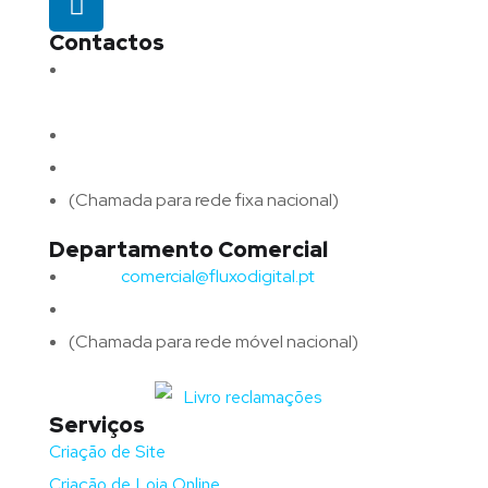
Contactos
Morada:
Avenida Barros e Soares N.º 375,
4715-213 Braga – Portugal
Email:
geral@fluxodigital.pt
Telefone:
(+351) 253 773 151
(Chamada para rede fixa nacional)
Departamento Comercial
Email:
comercial@fluxodigital.pt
Telefone:
(+351)
917 417 057
(Chamada para rede móvel nacional)
Serviços
Criação de Site
Criação de Loja Online