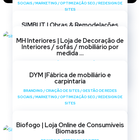
SOCIAIS
/
MARKETING
/
OPTIMIZAÇÃO SEO
/
REDESIGN DE
SITES
SIMBUT | Obras & Remodelações
BRANDING
/
CRIAÇÃO DE SITES
/
GESTÃO DE REDES
MH Interiores | Loja de Decoração de
SOCIAIS
/
MARKETING
/
OPTIMIZAÇÃO SEO
/
REDESIGN DE
Interiores / sofás / mobiliário por
SITES
medida …
BRANDING
/
CRIAÇÃO DE SITES
/
GESTÃO DE REDES
SOCIAIS
/
MARKETING
/
OPTIMIZAÇÃO SEO
/
REDESIGN DE
DYM |Fábrica de mobiliário e
SITES
carpintaria
BRANDING
/
CRIAÇÃO DE SITES
/
GESTÃO DE REDES
SOCIAIS
/
MARKETING
/
OPTIMIZAÇÃO SEO
/
REDESIGN DE
SITES
Biofogo | Loja Online de Consumíveis
Biomassa