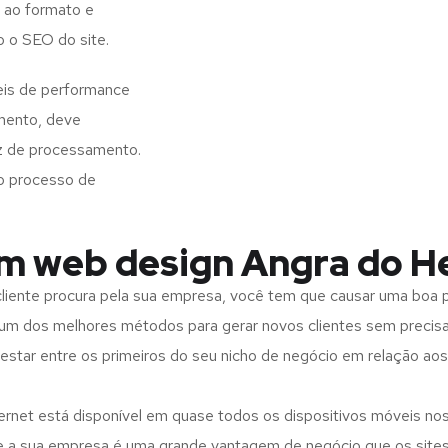
 ao formato e
o o SEO do site.
eis de performance
imento, deve
z de processamento.
o processo de
em web design Angra do H
iente procura pela sua empresa, você tem que causar uma boa p
m dos melhores métodos para gerar novos clientes sem precisar
 estar entre os primeiros do seu nicho de negócio em relação ao
rnet está disponível em quase todos os dispositivos móveis nos
bre a sua empresa é uma grande vantagem de negócio que os site