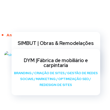
Anos de Serviço
SIMBUT | Obras & Remodelações
BRANDING
/
CRIAÇÃO DE SITES
/
GESTÃO DE REDES
SOCIAIS
/
MARKETING
/
OPTIMIZAÇÃO SEO
/
DYM |Fábrica de mobiliário e
REDESIGN DE SITES
carpintaria
BRANDING
/
CRIAÇÃO DE SITES
/
GESTÃO DE REDES
SOCIAIS
/
MARKETING
/
OPTIMIZAÇÃO SEO
/
REDESIGN DE SITES