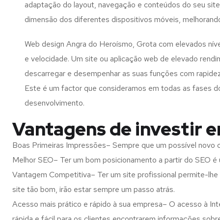
adaptação do layout, navegação e conteúdos do seu site
dimensão dos diferentes dispositivos móveis, melhorand
Web design Angra do Heroísmo, Grota com elevados nív
e velocidade. Um site ou aplicação web de elevado rend
descarregar e desempenhar as suas funções com rapide
Este é um factor que consideramos em todas as fases d
desenvolvimento.
Vantagens de investir 
Boas Primeiras Impressões– Sempre que um possível novo cl
Melhor SEO– Ter um bom posicionamento a partir do SEO é u
Vantagem Competitiva– Ter um site profissional permite-lhe
site tão bom, irão estar sempre um passo atrás.
Acesso mais prático e rápido à sua empresa– O acesso à Inte
rápida e fácil para os clientes encontrarem informações so