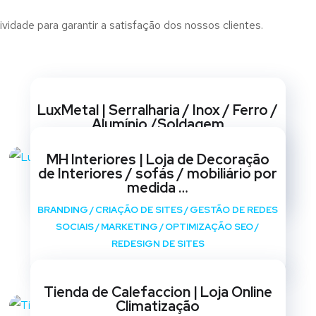
idade para garantir a satisfação dos nossos clientes.
Websites
LuxMetal | Serralharia / Inox / Ferro /
Alumínio /Soldagem
BRANDING
/
CRIAÇÃO DE SITES
/
GESTÃO DE REDES
MH Interiores | Loja de Decoração
SOCIAIS
/
MARKETING
/
OPTIMIZAÇÃO SEO
/
de Interiores / sofás / mobiliário por
REDESIGN DE SITES
medida …
BRANDING
/
CRIAÇÃO DE SITES
/
GESTÃO DE REDES
SOCIAIS
/
MARKETING
/
OPTIMIZAÇÃO SEO
/
REDESIGN DE SITES
Tienda de Calefaccion | Loja Online
Climatização