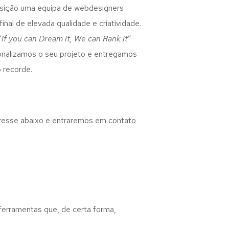
osição uma equipa de webdesigners
inal de elevada qualidade e criatividade.
“
If you can Dream it, We can Rank it
”
rsonalizamos o seu projeto e entregamos
 recorde.
eresse abaixo e entraremos em contato
 ferramentas que, de certa forma,