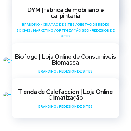
SOCIAIS
/
MARKETING
/
OPTIMIZAÇÃO SEO
/
REDESIGN DE
DYM |Fábrica de mobiliário e
SITES
carpintaria
BRANDING
/
CRIAÇÃO DE SITES
/
GESTÃO DE REDES
SOCIAIS
/
MARKETING
/
OPTIMIZAÇÃO SEO
/
REDESIGN DE
SITES
Biofogo | Loja Online de Consumíveis
Biomassa
BRANDING
/
REDESIGN DE SITES
Tienda de Calefaccion | Loja Online
Climatização
BRANDING
/
REDESIGN DE SITES