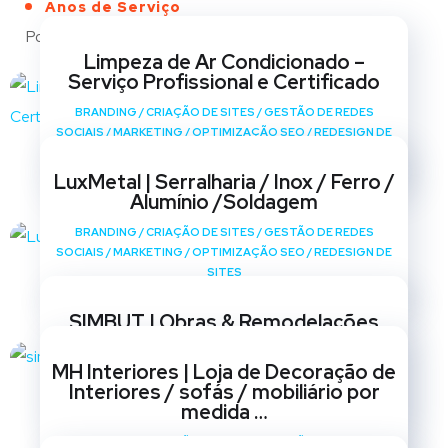
Anos de Serviço
Portfólio
Limpeza de Ar Condicionado –
Serviço Profissional e Certificado
BRANDING
/
CRIAÇÃO DE SITES
/
GESTÃO DE REDES
SOCIAIS
/
MARKETING
/
OPTIMIZAÇÃO SEO
/
REDESIGN DE
SITES
LuxMetal | Serralharia / Inox / Ferro /
Alumínio /Soldagem
BRANDING
/
CRIAÇÃO DE SITES
/
GESTÃO DE REDES
SOCIAIS
/
MARKETING
/
OPTIMIZAÇÃO SEO
/
REDESIGN DE
SITES
SIMBUT | Obras & Remodelações
BRANDING
/
CRIAÇÃO DE SITES
/
GESTÃO DE REDES
MH Interiores | Loja de Decoração de
SOCIAIS
/
MARKETING
/
OPTIMIZAÇÃO SEO
/
REDESIGN DE
Interiores / sofás / mobiliário por
SITES
medida …
BRANDING
/
CRIAÇÃO DE SITES
/
GESTÃO DE REDES