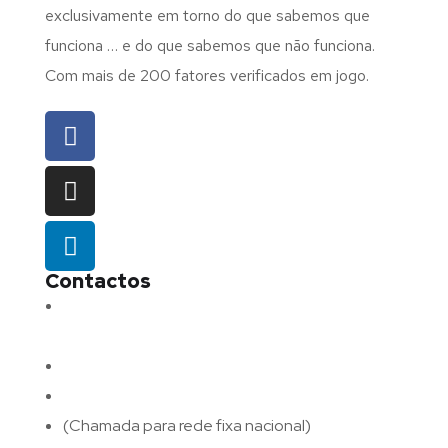
exclusivamente em torno do que sabemos que
funciona … e do que sabemos que não funciona.
Com mais de 200 fatores verificados em jogo.
Contactos
Morada:
Avenida Barros e Soares N.º 375,
4715-213 Braga – Portugal
Email:
geral@fluxodigital.pt
Telefone:
(+351) 253 773 151
(Chamada para rede fixa nacional)