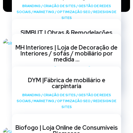
BRANDING
/
CRIAÇÃO DE SITES
/
GESTÃO DE REDES
SOCIAIS
/
MARKETING
/
OPTIMIZAÇÃO SEO
/
REDESIGN DE
SITES
SIMBUT | Obras & Remodelações
BRANDING
/
CRIAÇÃO DE SITES
/
GESTÃO DE REDES
MH Interiores | Loja de Decoração de
SOCIAIS
/
MARKETING
/
OPTIMIZAÇÃO SEO
/
REDESIGN DE
Interiores / sofás / mobiliário por
SITES
medida …
BRANDING
/
CRIAÇÃO DE SITES
/
GESTÃO DE REDES
SOCIAIS
/
MARKETING
/
OPTIMIZAÇÃO SEO
/
REDESIGN DE
DYM |Fábrica de mobiliário e
SITES
carpintaria
BRANDING
/
CRIAÇÃO DE SITES
/
GESTÃO DE REDES
SOCIAIS
/
MARKETING
/
OPTIMIZAÇÃO SEO
/
REDESIGN DE
SITES
Biofogo | Loja Online de Consumíveis