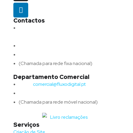
Contactos
Morada:
Avenida Barros e Soares N.º 375,
4715-213 Braga – Portugal
Email:
geral@fluxodigital.pt
Telefone:
(+351) 253 773 151
(Chamada para rede fixa nacional)
Departamento Comercial
Email:
comercial@fluxodigital.pt
Telefone:
(+351)
917 417 057
(Chamada para rede móvel nacional)
Serviços
Criação de Site