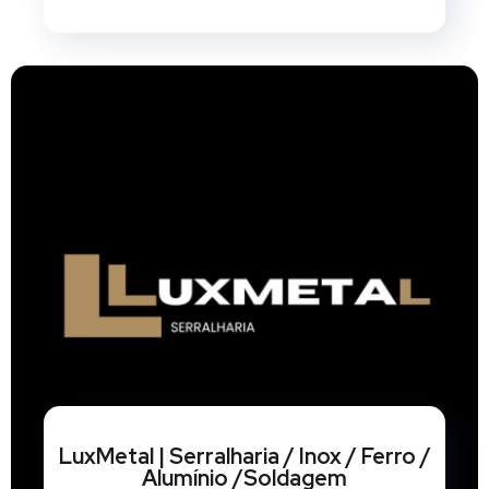
LuxMetal | Serralharia / Inox / Ferro /
Alumínio /Soldagem