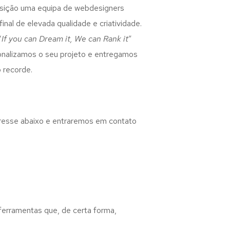
osição uma equipa de webdesigners
inal de elevada qualidade e criatividade.
“
If you can Dream it, We can Rank it
”
rsonalizamos o seu projeto e entregamos
 recorde.
eresse abaixo e entraremos em contato
 ferramentas que, de certa forma,