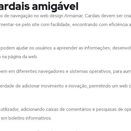
rdais amigável
tas de navegação no web design
Armamar, Cardais
devem ser cria
imentar-se pelo site com facilidade, encontrando com eficiência
to podem ajudar os usuários a apreender as informações, desenvo
o na página da web.
e bem em diferentes navegadores e sistemas operativos, para aum
iberdade de adicionar movimento e inovação, permitindo um web 
utilizador, adicionando caixas de comentários e pesquisas de opin
 em boletins informativos.