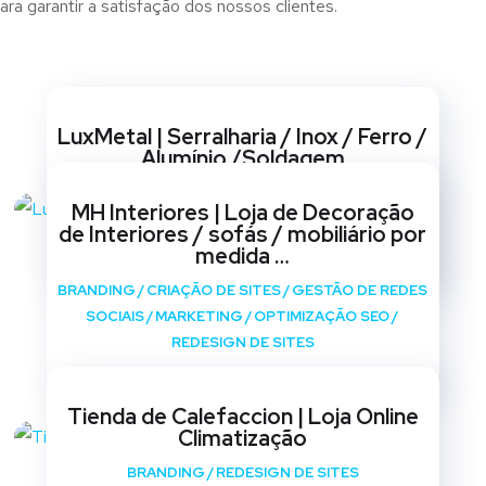
ra garantir a satisfação dos nossos clientes.
Websites
LuxMetal | Serralharia / Inox / Ferro /
Alumínio /Soldagem
BRANDING
/
CRIAÇÃO DE SITES
/
GESTÃO DE REDES
MH Interiores | Loja de Decoração
SOCIAIS
/
MARKETING
/
OPTIMIZAÇÃO SEO
/
de Interiores / sofás / mobiliário por
REDESIGN DE SITES
medida …
BRANDING
/
CRIAÇÃO DE SITES
/
GESTÃO DE REDES
SOCIAIS
/
MARKETING
/
OPTIMIZAÇÃO SEO
/
REDESIGN DE SITES
Tienda de Calefaccion | Loja Online
Climatização
BRANDING
/
REDESIGN DE SITES