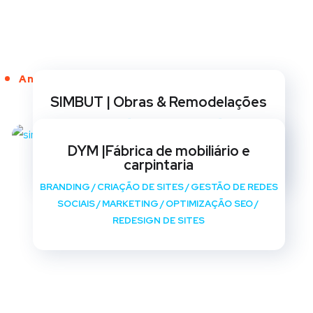
Anos de Serviço
SIMBUT | Obras & Remodelações
BRANDING
/
CRIAÇÃO DE SITES
/
GESTÃO DE REDES
SOCIAIS
/
MARKETING
/
OPTIMIZAÇÃO SEO
/
DYM |Fábrica de mobiliário e
REDESIGN DE SITES
carpintaria
BRANDING
/
CRIAÇÃO DE SITES
/
GESTÃO DE REDES
SOCIAIS
/
MARKETING
/
OPTIMIZAÇÃO SEO
/
REDESIGN DE SITES