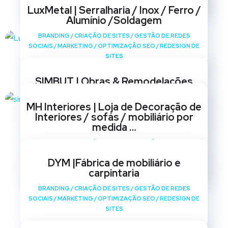
LuxMetal | Serralharia / Inox / Ferro /
Alumínio /Soldagem
BRANDING
/
CRIAÇÃO DE SITES
/
GESTÃO DE REDES
SOCIAIS
/
MARKETING
/
OPTIMIZAÇÃO SEO
/
REDESIGN DE
SITES
SIMBUT | Obras & Remodelações
BRANDING
/
CRIAÇÃO DE SITES
/
GESTÃO DE REDES
MH Interiores | Loja de Decoração de
SOCIAIS
/
MARKETING
/
OPTIMIZAÇÃO SEO
/
REDESIGN DE
Interiores / sofás / mobiliário por
SITES
medida …
BRANDING
/
CRIAÇÃO DE SITES
/
GESTÃO DE REDES
SOCIAIS
/
MARKETING
/
OPTIMIZAÇÃO SEO
/
REDESIGN DE
DYM |Fábrica de mobiliário e
SITES
carpintaria
BRANDING
/
CRIAÇÃO DE SITES
/
GESTÃO DE REDES
SOCIAIS
/
MARKETING
/
OPTIMIZAÇÃO SEO
/
REDESIGN DE
SITES