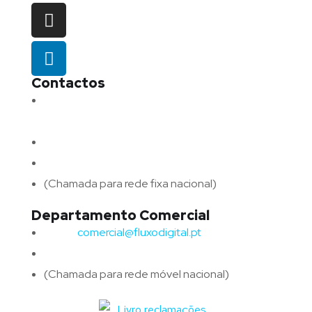
Contactos
Morada:
Avenida Barros e Soares N.º 375,
4715-213 Braga – Portugal
Email:
geral@fluxodigital.pt
Telefone:
(+351) 253 773 151
(Chamada para rede fixa nacional)
Departamento Comercial
Email:
comercial@fluxodigital.pt
Telefone:
(+351)
917 417 057
(Chamada para rede móvel nacional)