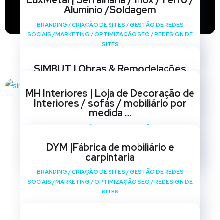
LuxMetal | Serralharia / Inox / Ferro /
Alumínio /Soldagem
BRANDING
/
CRIAÇÃO DE SITES
/
GESTÃO DE REDES
SOCIAIS
/
MARKETING
/
OPTIMIZAÇÃO SEO
/
REDESIGN DE
SITES
SIMBUT | Obras & Remodelações
BRANDING
/
CRIAÇÃO DE SITES
/
GESTÃO DE REDES
MH Interiores | Loja de Decoração de
SOCIAIS
/
MARKETING
/
OPTIMIZAÇÃO SEO
/
REDESIGN DE
Interiores / sofás / mobiliário por
SITES
medida …
BRANDING
/
CRIAÇÃO DE SITES
/
GESTÃO DE REDES
SOCIAIS
/
MARKETING
/
OPTIMIZAÇÃO SEO
/
REDESIGN DE
DYM |Fábrica de mobiliário e
SITES
carpintaria
BRANDING
/
CRIAÇÃO DE SITES
/
GESTÃO DE REDES
SOCIAIS
/
MARKETING
/
OPTIMIZAÇÃO SEO
/
REDESIGN DE
SITES