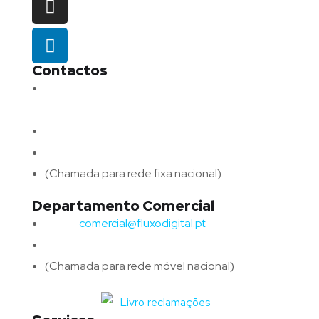
Contactos
Morada:
Avenida Barros e Soares N.º 375,
4715-213 Braga – Portugal
Email:
geral@fluxodigital.pt
Telefone:
(+351) 253 773 151
(Chamada para rede fixa nacional)
Departamento Comercial
Email:
comercial@fluxodigital.pt
Telefone:
(+351)
917 417 057
(Chamada para rede móvel nacional)