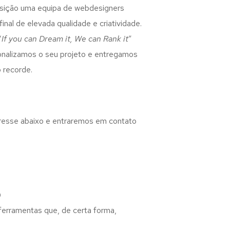
osição uma equipa de webdesigners
inal de elevada qualidade e criatividade.
“
If you can Dream it, We can Rank it
”
rsonalizamos o seu projeto e entregamos
 recorde.
eresse abaixo e entraremos em contato
o
 ferramentas que, de certa forma,