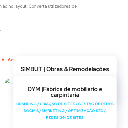
ião no layout. Converta utilizadores de
.
Anos de Serviço
SIMBUT | Obras & Remodelações
BRANDING
/
CRIAÇÃO DE SITES
/
GESTÃO DE REDES
SOCIAIS
/
MARKETING
/
OPTIMIZAÇÃO SEO
/
DYM |Fábrica de mobiliário e
REDESIGN DE SITES
carpintaria
BRANDING
/
CRIAÇÃO DE SITES
/
GESTÃO DE REDES
SOCIAIS
/
MARKETING
/
OPTIMIZAÇÃO SEO
/
REDESIGN DE SITES