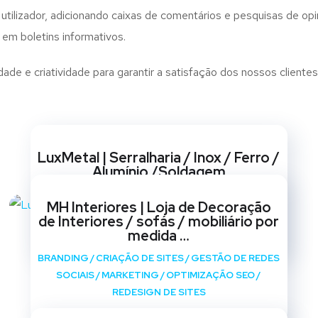
utilizador, adicionando caixas de comentários e pesquisas de opin
 em boletins informativos.
e e criatividade para garantir a satisfação dos nossos clientes
Websites
LuxMetal | Serralharia / Inox / Ferro /
Alumínio /Soldagem
BRANDING
/
CRIAÇÃO DE SITES
/
GESTÃO DE REDES
MH Interiores | Loja de Decoração
SOCIAIS
/
MARKETING
/
OPTIMIZAÇÃO SEO
/
de Interiores / sofás / mobiliário por
REDESIGN DE SITES
medida …
BRANDING
/
CRIAÇÃO DE SITES
/
GESTÃO DE REDES
SOCIAIS
/
MARKETING
/
OPTIMIZAÇÃO SEO
/
REDESIGN DE SITES