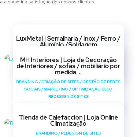
ra garantir a satisfação dos nossos clientes.
Websites
LuxMetal | Serralharia / Inox / Ferro /
Alumínio /Soldagem
BRANDING
/
CRIAÇÃO DE SITES
/
GESTÃO DE REDES
MH Interiores | Loja de Decoração
SOCIAIS
/
MARKETING
/
OPTIMIZAÇÃO SEO
/
de Interiores / sofás / mobiliário por
REDESIGN DE SITES
medida …
BRANDING
/
CRIAÇÃO DE SITES
/
GESTÃO DE REDES
SOCIAIS
/
MARKETING
/
OPTIMIZAÇÃO SEO
/
REDESIGN DE SITES
Tienda de Calefaccion | Loja Online
Climatização
BRANDING
/
REDESIGN DE SITES