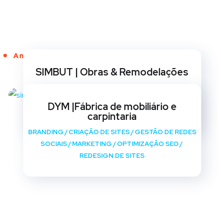
Anos de Serviço
SIMBUT | Obras & Remodelações
BRANDING
/
CRIAÇÃO DE SITES
/
GESTÃO DE REDES
SOCIAIS
/
MARKETING
/
OPTIMIZAÇÃO SEO
/
DYM |Fábrica de mobiliário e
REDESIGN DE SITES
carpintaria
BRANDING
/
CRIAÇÃO DE SITES
/
GESTÃO DE REDES
SOCIAIS
/
MARKETING
/
OPTIMIZAÇÃO SEO
/
REDESIGN DE SITES