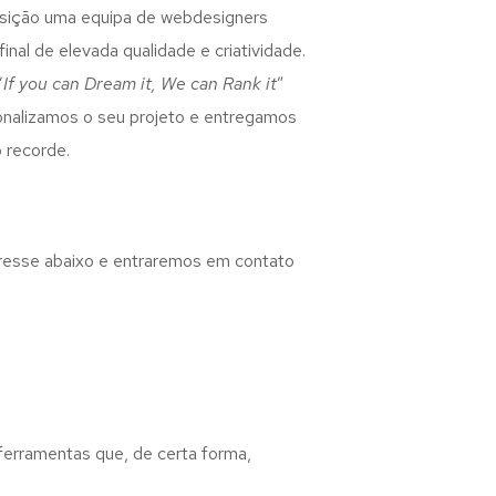
osição uma equipa de webdesigners
inal de elevada qualidade e criatividade.
“
If you can Dream it, We can Rank it
”
rsonalizamos o seu projeto e entregamos
 recorde.
eresse abaixo e entraremos em contato
 ferramentas que, de certa forma,