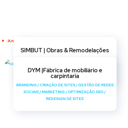
Anos de Serviço
SIMBUT | Obras & Remodelações
BRANDING
/
CRIAÇÃO DE SITES
/
GESTÃO DE REDES
SOCIAIS
/
MARKETING
/
OPTIMIZAÇÃO SEO
/
DYM |Fábrica de mobiliário e
REDESIGN DE SITES
carpintaria
BRANDING
/
CRIAÇÃO DE SITES
/
GESTÃO DE REDES
SOCIAIS
/
MARKETING
/
OPTIMIZAÇÃO SEO
/
REDESIGN DE SITES