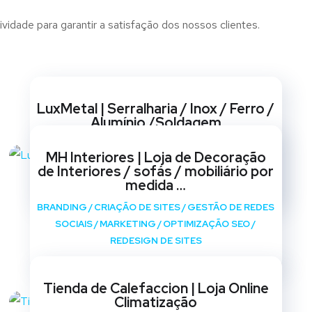
idade para garantir a satisfação dos nossos clientes.
Websites
LuxMetal | Serralharia / Inox / Ferro /
Alumínio /Soldagem
BRANDING
/
CRIAÇÃO DE SITES
/
GESTÃO DE REDES
MH Interiores | Loja de Decoração
SOCIAIS
/
MARKETING
/
OPTIMIZAÇÃO SEO
/
de Interiores / sofás / mobiliário por
REDESIGN DE SITES
medida …
BRANDING
/
CRIAÇÃO DE SITES
/
GESTÃO DE REDES
SOCIAIS
/
MARKETING
/
OPTIMIZAÇÃO SEO
/
REDESIGN DE SITES
Tienda de Calefaccion | Loja Online
Climatização