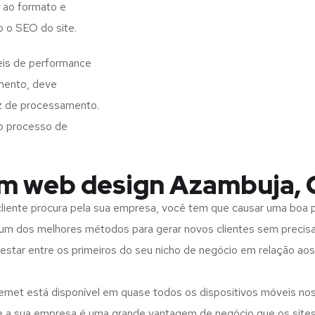
 ao formato e
o o SEO do site.
eis de performance
imento, deve
z de processamento.
o processo de
em web design Azambuja, 
iente procura pela sua empresa, você tem que causar uma boa p
m dos melhores métodos para gerar novos clientes sem precisar
 estar entre os primeiros do seu nicho de negócio em relação ao
rnet está disponível em quase todos os dispositivos móveis nos
bre a sua empresa é uma grande vantagem de negócio que os site