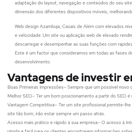
adaptação do layout, navegação e conteúdos do seu site
dimensão dos diferentes dispositivos móveis, melhorand
Web design Azambuja, Casais de Além com elevados nív
e velocidade. Um site ou aplicação web de elevado rend
descarregar e desempenhar as suas funções com rapide
Este é um factor que consideramos em todas as fases d
desenvolvimento.
Vantagens de investir 
Boas Primeiras Impressões– Sempre que um possível novo cl
Melhor SEO– Ter um bom posicionamento a partir do SEO é u
Vantagem Competitiva– Ter um site profissional permite-lhe
site tão bom, irão estar sempre um passo atrás.
Acesso mais prático e rápido à sua empresa– O acesso à Inte
rápida e fácil para os clientes encontrarem informações so