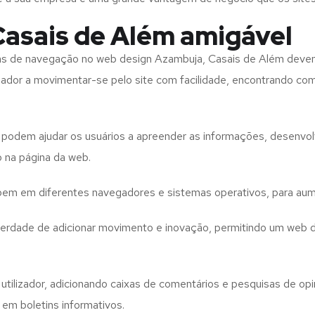
asais de Além amigável
tas de navegação no web design
Azambuja, Casais de Além
devem
izador a movimentar-se pelo site com facilidade, encontrando co
to podem ajudar os usuários a apreender as informações, desenvo
o na página da web.
e bem em diferentes navegadores e sistemas operativos, para aum
iberdade de adicionar movimento e inovação, permitindo um web 
utilizador, adicionando caixas de comentários e pesquisas de opin
 em boletins informativos.