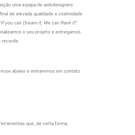
osição uma equipa de webdesigners
inal de elevada qualidade e criatividade.
“
If you can Dream it, We can Rank it
”
rsonalizamos o seu projeto e entregamos
 recorde.
eresse abaixo e entraremos em contato
 ferramentas que, de certa forma,