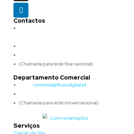
Contactos
Morada:
Avenida Barros e Soares N.º 375,
4715-213 Braga – Portugal
Email:
geral@fluxodigital.pt
Telefone:
(+351) 253 773 151
(Chamada para rede fixa nacional)
Departamento Comercial
Email:
comercial@fluxodigital.pt
Telefone:
(+351)
917 417 057
(Chamada para rede móvel nacional)
Serviços
Criação de Site