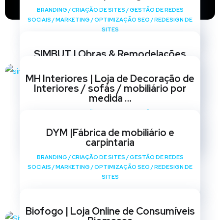
BRANDING
/
CRIAÇÃO DE SITES
/
GESTÃO DE REDES
SOCIAIS
/
MARKETING
/
OPTIMIZAÇÃO SEO
/
REDESIGN DE
SITES
SIMBUT | Obras & Remodelações
BRANDING
/
CRIAÇÃO DE SITES
/
GESTÃO DE REDES
MH Interiores | Loja de Decoração de
SOCIAIS
/
MARKETING
/
OPTIMIZAÇÃO SEO
/
REDESIGN DE
Interiores / sofás / mobiliário por
SITES
medida …
BRANDING
/
CRIAÇÃO DE SITES
/
GESTÃO DE REDES
SOCIAIS
/
MARKETING
/
OPTIMIZAÇÃO SEO
/
REDESIGN DE
DYM |Fábrica de mobiliário e
SITES
carpintaria
BRANDING
/
CRIAÇÃO DE SITES
/
GESTÃO DE REDES
SOCIAIS
/
MARKETING
/
OPTIMIZAÇÃO SEO
/
REDESIGN DE
SITES
Biofogo | Loja Online de Consumíveis