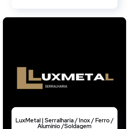
LuxMetal | Serralharia / Inox / Ferro /
Alumínio /Soldagem