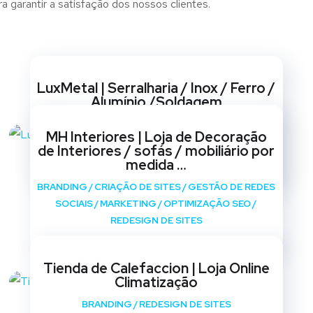
a garantir a satisfação dos nossos clientes.
Websites
LuxMetal | Serralharia / Inox / Ferro /
Alumínio /Soldagem
BRANDING
/
CRIAÇÃO DE SITES
/
GESTÃO DE REDES
MH Interiores | Loja de Decoração
SOCIAIS
/
MARKETING
/
OPTIMIZAÇÃO SEO
/
de Interiores / sofás / mobiliário por
REDESIGN DE SITES
medida …
BRANDING
/
CRIAÇÃO DE SITES
/
GESTÃO DE REDES
SOCIAIS
/
MARKETING
/
OPTIMIZAÇÃO SEO
/
REDESIGN DE SITES
Tienda de Calefaccion | Loja Online
Climatização
BRANDING
/
REDESIGN DE SITES