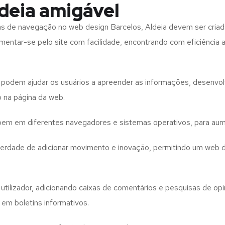
deia amigável
tas de navegação no web design
Barcelos, Aldeia
devem ser criad
imentar-se pelo site com facilidade, encontrando com eficiência
to podem ajudar os usuários a apreender as informações, desenvo
o na página da web.
e bem em diferentes navegadores e sistemas operativos, para aum
iberdade de adicionar movimento e inovação, permitindo um web 
utilizador, adicionando caixas de comentários e pesquisas de opin
 em boletins informativos.