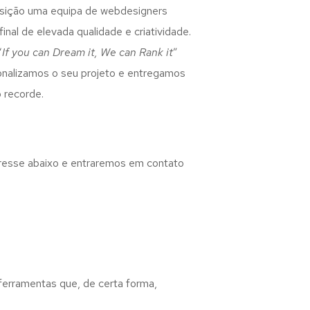
osição uma equipa de webdesigners
inal de elevada qualidade e criatividade.
“
If you can Dream it, We can Rank it
”
rsonalizamos o seu projeto e entregamos
 recorde.
eresse abaixo e entraremos em contato
 ferramentas que, de certa forma,