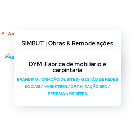
Anos de Serviço
SIMBUT | Obras & Remodelações
BRANDING
/
CRIAÇÃO DE SITES
/
GESTÃO DE REDES
SOCIAIS
/
MARKETING
/
OPTIMIZAÇÃO SEO
/
DYM |Fábrica de mobiliário e
REDESIGN DE SITES
carpintaria
BRANDING
/
CRIAÇÃO DE SITES
/
GESTÃO DE REDES
SOCIAIS
/
MARKETING
/
OPTIMIZAÇÃO SEO
/
REDESIGN DE SITES