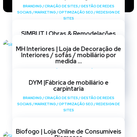
BRANDING
/
CRIAÇÃO DE SITES
/
GESTÃO DE REDES
SOCIAIS
/
MARKETING
/
OPTIMIZAÇÃO SEO
/
REDESIGN DE
SITES
SIMBUT | Obras & Remodelações
BRANDING
/
CRIAÇÃO DE SITES
/
GESTÃO DE REDES
MH Interiores | Loja de Decoração de
SOCIAIS
/
MARKETING
/
OPTIMIZAÇÃO SEO
/
REDESIGN DE
Interiores / sofás / mobiliário por
SITES
medida …
BRANDING
/
CRIAÇÃO DE SITES
/
GESTÃO DE REDES
SOCIAIS
/
MARKETING
/
OPTIMIZAÇÃO SEO
/
REDESIGN DE
DYM |Fábrica de mobiliário e
SITES
carpintaria
BRANDING
/
CRIAÇÃO DE SITES
/
GESTÃO DE REDES
SOCIAIS
/
MARKETING
/
OPTIMIZAÇÃO SEO
/
REDESIGN DE
SITES
Biofogo | Loja Online de Consumíveis