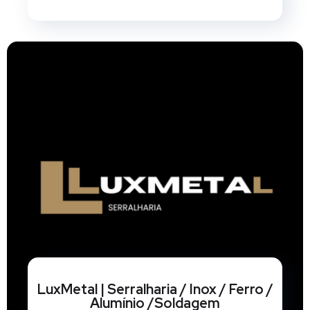
LuxMetal | Serralharia / Inox / Ferro /
Alumínio /Soldagem