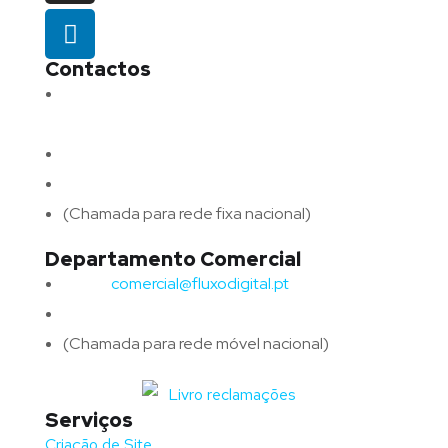
Contactos
Morada:
Avenida Barros e Soares N.º 375,
4715-213 Braga – Portugal
Email:
geral@fluxodigital.pt
Telefone:
(+351) 253 773 151
(Chamada para rede fixa nacional)
Departamento Comercial
Email:
comercial@fluxodigital.pt
Telefone:
(+351)
917 417 057
(Chamada para rede móvel nacional)
Serviços
Criação de Site