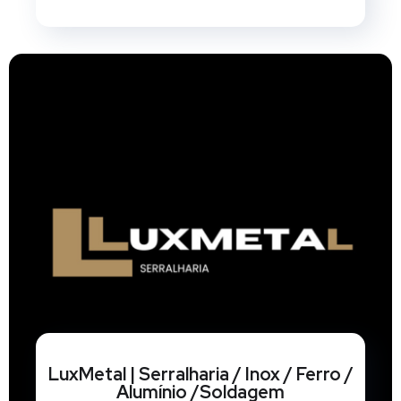
LuxMetal | Serralharia / Inox / Ferro /
Alumínio /Soldagem