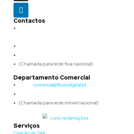
Contactos
Morada:
Avenida Barros e Soares N.º 375,
4715-213 Braga – Portugal
Email:
geral@fluxodigital.pt
Telefone:
(+351) 253 773 151
(Chamada para rede fixa nacional)
Departamento Comercial
Email:
comercial@fluxodigital.pt
Telefone:
(+351)
917 417 057
(Chamada para rede móvel nacional)
Serviços
Criação de Site