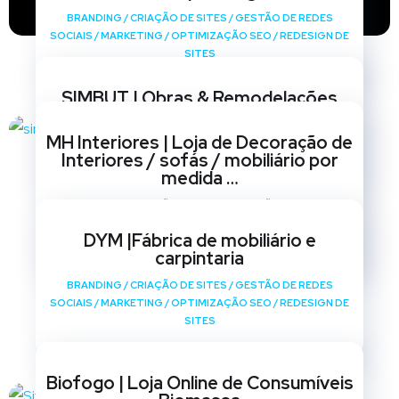
BRANDING
/
CRIAÇÃO DE SITES
/
GESTÃO DE REDES
SOCIAIS
/
MARKETING
/
OPTIMIZAÇÃO SEO
/
REDESIGN DE
SITES
SIMBUT | Obras & Remodelações
BRANDING
/
CRIAÇÃO DE SITES
/
GESTÃO DE REDES
MH Interiores | Loja de Decoração de
SOCIAIS
/
MARKETING
/
OPTIMIZAÇÃO SEO
/
REDESIGN DE
Interiores / sofás / mobiliário por
SITES
medida …
BRANDING
/
CRIAÇÃO DE SITES
/
GESTÃO DE REDES
SOCIAIS
/
MARKETING
/
OPTIMIZAÇÃO SEO
/
REDESIGN DE
DYM |Fábrica de mobiliário e
SITES
carpintaria
BRANDING
/
CRIAÇÃO DE SITES
/
GESTÃO DE REDES
SOCIAIS
/
MARKETING
/
OPTIMIZAÇÃO SEO
/
REDESIGN DE
SITES
Biofogo | Loja Online de Consumíveis