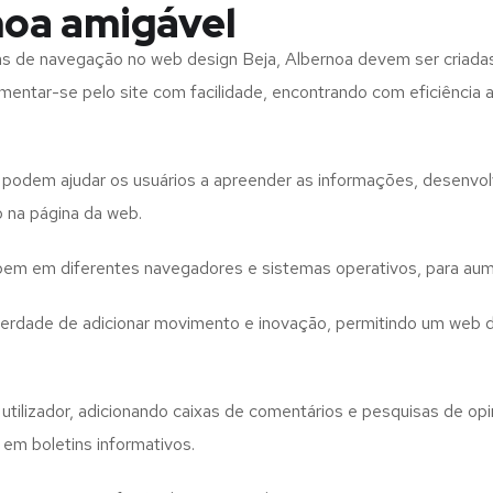
noa amigável
tas de navegação no web design
Beja, Albernoa
devem ser criada
imentar-se pelo site com facilidade, encontrando com eficiência
to podem ajudar os usuários a apreender as informações, desenvo
o na página da web.
e bem em diferentes navegadores e sistemas operativos, para aum
iberdade de adicionar movimento e inovação, permitindo um web 
utilizador, adicionando caixas de comentários e pesquisas de opin
 em boletins informativos.