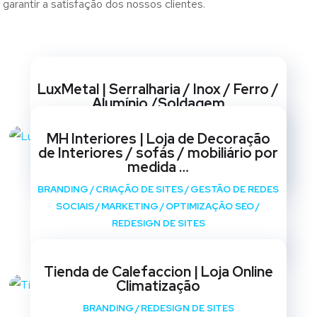
garantir a satisfação dos nossos clientes.
Websites
LuxMetal | Serralharia / Inox / Ferro /
Alumínio /Soldagem
BRANDING
/
CRIAÇÃO DE SITES
/
GESTÃO DE REDES
MH Interiores | Loja de Decoração
SOCIAIS
/
MARKETING
/
OPTIMIZAÇÃO SEO
/
de Interiores / sofás / mobiliário por
REDESIGN DE SITES
medida …
BRANDING
/
CRIAÇÃO DE SITES
/
GESTÃO DE REDES
SOCIAIS
/
MARKETING
/
OPTIMIZAÇÃO SEO
/
REDESIGN DE SITES
Tienda de Calefaccion | Loja Online
Climatização
BRANDING
/
REDESIGN DE SITES