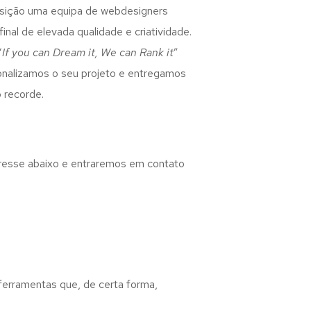
osição uma equipa de webdesigners
inal de elevada qualidade e criatividade.
“
If you can Dream it, We can Rank it
”
rsonalizamos o seu projeto e entregamos
 recorde.
eresse abaixo e entraremos em contato
 ferramentas que, de certa forma,