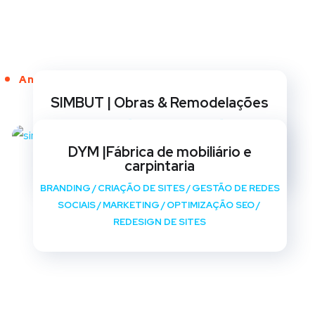
Anos de Serviço
SIMBUT | Obras & Remodelações
BRANDING
/
CRIAÇÃO DE SITES
/
GESTÃO DE REDES
SOCIAIS
/
MARKETING
/
OPTIMIZAÇÃO SEO
/
DYM |Fábrica de mobiliário e
REDESIGN DE SITES
carpintaria
BRANDING
/
CRIAÇÃO DE SITES
/
GESTÃO DE REDES
SOCIAIS
/
MARKETING
/
OPTIMIZAÇÃO SEO
/
REDESIGN DE SITES