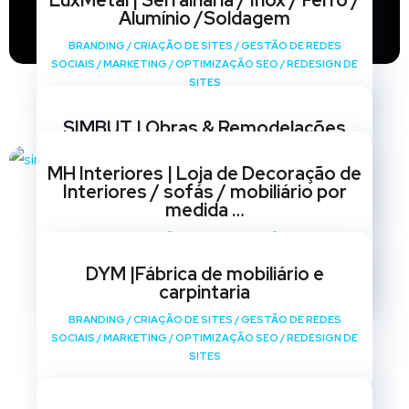
LuxMetal | Serralharia / Inox / Ferro /
Alumínio /Soldagem
BRANDING
/
CRIAÇÃO DE SITES
/
GESTÃO DE REDES
SOCIAIS
/
MARKETING
/
OPTIMIZAÇÃO SEO
/
REDESIGN DE
SITES
SIMBUT | Obras & Remodelações
BRANDING
/
CRIAÇÃO DE SITES
/
GESTÃO DE REDES
MH Interiores | Loja de Decoração de
SOCIAIS
/
MARKETING
/
OPTIMIZAÇÃO SEO
/
REDESIGN DE
Interiores / sofás / mobiliário por
SITES
medida …
BRANDING
/
CRIAÇÃO DE SITES
/
GESTÃO DE REDES
SOCIAIS
/
MARKETING
/
OPTIMIZAÇÃO SEO
/
REDESIGN DE
DYM |Fábrica de mobiliário e
SITES
carpintaria
BRANDING
/
CRIAÇÃO DE SITES
/
GESTÃO DE REDES
SOCIAIS
/
MARKETING
/
OPTIMIZAÇÃO SEO
/
REDESIGN DE
SITES