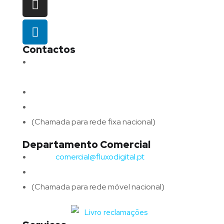
Contactos
Morada:
Avenida Barros e Soares N.º 375,
4715-213 Braga – Portugal
Email:
geral@fluxodigital.pt
Telefone:
(+351) 253 773 151
(Chamada para rede fixa nacional)
Departamento Comercial
Email:
comercial@fluxodigital.pt
Telefone:
(+351)
917 417 057
(Chamada para rede móvel nacional)