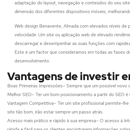
adaptação do layout, navegação e conteúdos do seu site
dimensão dos diferentes dispositivos móveis, melhorand
Web design Benavente, Almada com elevados níveis de 
velocidade. Um site ou aplicação web de elevado rendim
descarregar e desempenhar as suas funções com rapide
Este é um factor que consideramos em todas as fases d
desenvolvimento.
Vantagens de investir 
Boas Primeiras Impressões– Sempre que um possível novo cl
Melhor SEO– Ter um bom posicionamento a partir do SEO é u
Vantagem Competitiva– Ter um site profissional permite-lhe
site tão bom, irão estar sempre um passo atrás.
Acesso mais prático e rápido à sua empresa– O acesso à Inte
rápida e fácil para os clientes encontrarem informações so