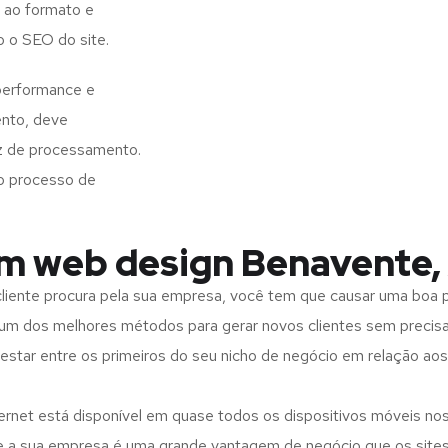
 ao formato e
o o SEO do site.
performance e
ento, deve
z de processamento.
o processo de
em web design Benavente
iente procura pela sua empresa, você tem que causar uma boa p
m dos melhores métodos para gerar novos clientes sem precisar
 estar entre os primeiros do seu nicho de negócio em relação ao
rnet está disponível em quase todos os dispositivos móveis nos
bre a sua empresa é uma grande vantagem de negócio que os site