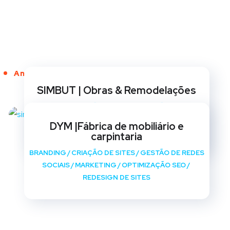
Anos de Serviço
SIMBUT | Obras & Remodelações
BRANDING
/
CRIAÇÃO DE SITES
/
GESTÃO DE REDES
SOCIAIS
/
MARKETING
/
OPTIMIZAÇÃO SEO
/
DYM |Fábrica de mobiliário e
REDESIGN DE SITES
carpintaria
BRANDING
/
CRIAÇÃO DE SITES
/
GESTÃO DE REDES
SOCIAIS
/
MARKETING
/
OPTIMIZAÇÃO SEO
/
REDESIGN DE SITES