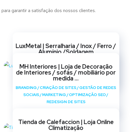
ara garantir a satisfação dos nossos clientes.
Websites
LuxMetal | Serralharia / Inox / Ferro /
Alumínio /Soldagem
BRANDING
/
CRIAÇÃO DE SITES
/
GESTÃO DE REDES
MH Interiores | Loja de Decoração
SOCIAIS
/
MARKETING
/
OPTIMIZAÇÃO SEO
/
de Interiores / sofás / mobiliário por
REDESIGN DE SITES
medida …
BRANDING
/
CRIAÇÃO DE SITES
/
GESTÃO DE REDES
SOCIAIS
/
MARKETING
/
OPTIMIZAÇÃO SEO
/
REDESIGN DE SITES
Tienda de Calefaccion | Loja Online
Climatização