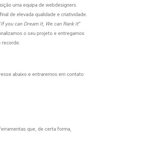
osição uma equipa de webdesigners
inal de elevada qualidade e criatividade.
“
If you can Dream it, We can Rank it
”
rsonalizamos o seu projeto e entregamos
 recorde.
eresse abaixo e entraremos em contato
 ferramentas que, de certa forma,