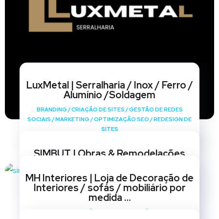
LuxMetal | Serralharia / Inox / Ferro /
Alumínio /Soldagem
BRANDING
/
CRIAÇÃO DE SITES
/
GESTÃO DE REDES
SOCIAIS
/
MARKETING
/
OPTIMIZAÇÃO SEO
/
REDESIGN DE
SITES
SIMBUT | Obras & Remodelações
BRANDING
/
CRIAÇÃO DE SITES
/
GESTÃO DE REDES
MH Interiores | Loja de Decoração de
SOCIAIS
/
MARKETING
/
OPTIMIZAÇÃO SEO
/
REDESIGN DE
Interiores / sofás / mobiliário por
SITES
medida …
BRANDING
/
CRIAÇÃO DE SITES
/
GESTÃO DE REDES