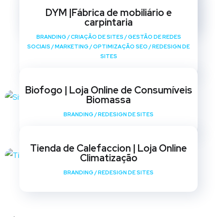
SOCIAIS
/
MARKETING
/
OPTIMIZAÇÃO SEO
/
REDESIGN DE
DYM |Fábrica de mobiliário e
SITES
carpintaria
BRANDING
/
CRIAÇÃO DE SITES
/
GESTÃO DE REDES
SOCIAIS
/
MARKETING
/
OPTIMIZAÇÃO SEO
/
REDESIGN DE
SITES
Biofogo | Loja Online de Consumíveis
Biomassa
BRANDING
/
REDESIGN DE SITES
Tienda de Calefaccion | Loja Online
Climatização
BRANDING
/
REDESIGN DE SITES