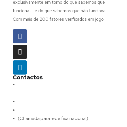
exclusivamente em torno do que sabemos que
funciona … e do que sabemos que não funciona.
Com mais de 200 fatores verificados em jogo.
Contactos
Morada:
Avenida Barros e Soares N.º 375,
4715-213 Braga – Portugal
Email:
geral@fluxodigital.pt
Telefone:
(+351) 253 773 151
(Chamada para rede fixa nacional)