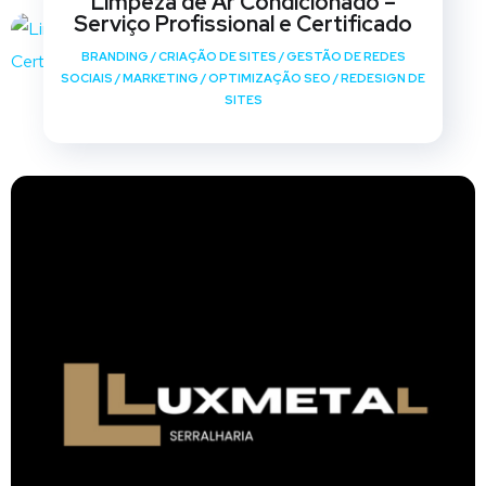
Limpeza de Ar Condicionado –
Serviço Profissional e Certificado
BRANDING
/
CRIAÇÃO DE SITES
/
GESTÃO DE REDES
SOCIAIS
/
MARKETING
/
OPTIMIZAÇÃO SEO
/
REDESIGN DE
SITES