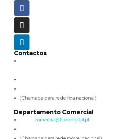
Contactos
Morada:
Avenida Barros e Soares N.º 375,
4715-213 Braga – Portugal
Email:
geral@fluxodigital.pt
Telefone:
(+351) 253 773 151
(Chamada para rede fixa nacional)
Departamento Comercial
Email:
comercial@fluxodigital.pt
Telefone:
(+351)
917 417 057
(Chamada para rede móvel nacional)