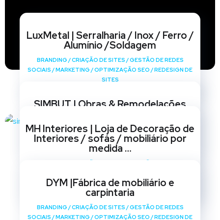
LuxMetal | Serralharia / Inox / Ferro /
Alumínio /Soldagem
BRANDING
/
CRIAÇÃO DE SITES
/
GESTÃO DE REDES
SOCIAIS
/
MARKETING
/
OPTIMIZAÇÃO SEO
/
REDESIGN DE
SITES
SIMBUT | Obras & Remodelações
BRANDING
/
CRIAÇÃO DE SITES
/
GESTÃO DE REDES
MH Interiores | Loja de Decoração de
SOCIAIS
/
MARKETING
/
OPTIMIZAÇÃO SEO
/
REDESIGN DE
Interiores / sofás / mobiliário por
SITES
medida …
BRANDING
/
CRIAÇÃO DE SITES
/
GESTÃO DE REDES
SOCIAIS
/
MARKETING
/
OPTIMIZAÇÃO SEO
/
REDESIGN DE
DYM |Fábrica de mobiliário e
SITES
carpintaria
BRANDING
/
CRIAÇÃO DE SITES
/
GESTÃO DE REDES
SOCIAIS
/
MARKETING
/
OPTIMIZAÇÃO SEO
/
REDESIGN DE