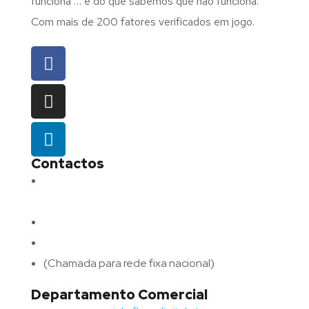
funciona … e do que sabemos que não funciona.
Com mais de 200 fatores verificados em jogo.
Contactos
Morada:
Avenida Barros e Soares N.º 375,
4715-213 Braga – Portugal
Email:
geral@fluxodigital.pt
Telefone:
(+351) 253 773 151
(Chamada para rede fixa nacional)
Departamento Comercial