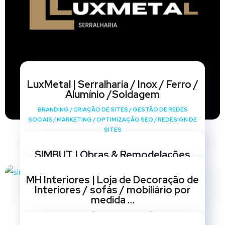
LuxMetal | Serralharia / Inox / Ferro /
Alumínio /Soldagem
BRANDING
/
CRIAÇÃO DE SITES
/
GESTÃO DE REDES
SOCIAIS
/
MARKETING
/
OPTIMIZAÇÃO SEO
/
REDESIGN DE
SITES
SIMBUT | Obras & Remodelações
BRANDING
/
CRIAÇÃO DE SITES
/
GESTÃO DE REDES
MH Interiores | Loja de Decoração de
SOCIAIS
/
MARKETING
/
OPTIMIZAÇÃO SEO
/
REDESIGN DE
Interiores / sofás / mobiliário por
SITES
medida …
BRANDING
/
CRIAÇÃO DE SITES
/
GESTÃO DE REDES