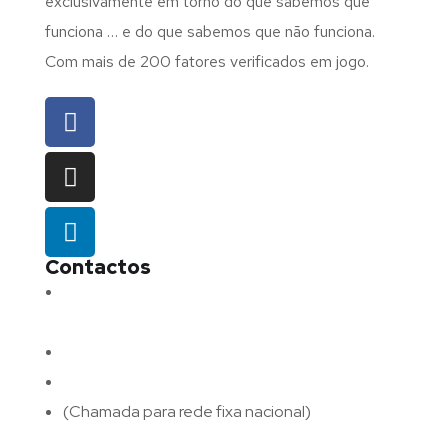
exclusivamente em torno do que sabemos que
funciona … e do que sabemos que não funciona.
Com mais de 200 fatores verificados em jogo.
Contactos
Morada:
Avenida Barros e Soares N.º 375,
4715-213 Braga – Portugal
Email:
geral@fluxodigital.pt
Telefone:
(+351) 253 773 151
(Chamada para rede fixa nacional)