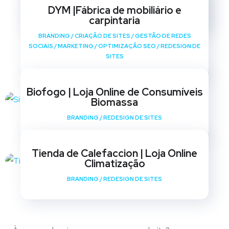
SOCIAIS
/
MARKETING
/
OPTIMIZAÇÃO SEO
/
REDESIGN DE
DYM |Fábrica de mobiliário e
SITES
carpintaria
BRANDING
/
CRIAÇÃO DE SITES
/
GESTÃO DE REDES
SOCIAIS
/
MARKETING
/
OPTIMIZAÇÃO SEO
/
REDESIGN DE
SITES
Biofogo | Loja Online de Consumíveis
Biomassa
BRANDING
/
REDESIGN DE SITES
Tienda de Calefaccion | Loja Online
Climatização
BRANDING
/
REDESIGN DE SITES