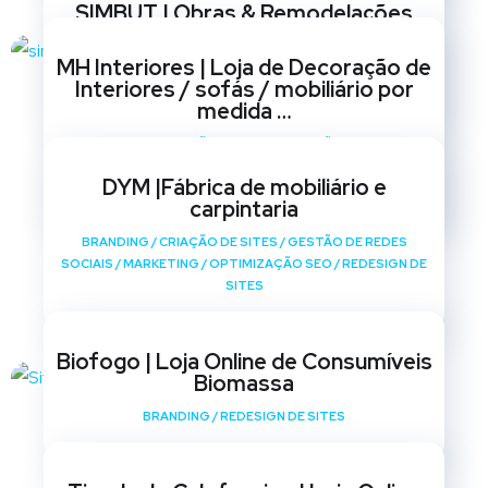
SIMBUT | Obras & Remodelações
BRANDING
/
CRIAÇÃO DE SITES
/
GESTÃO DE REDES
MH Interiores | Loja de Decoração de
SOCIAIS
/
MARKETING
/
OPTIMIZAÇÃO SEO
/
REDESIGN DE
Interiores / sofás / mobiliário por
SITES
medida …
BRANDING
/
CRIAÇÃO DE SITES
/
GESTÃO DE REDES
SOCIAIS
/
MARKETING
/
OPTIMIZAÇÃO SEO
/
REDESIGN DE
DYM |Fábrica de mobiliário e
SITES
carpintaria
BRANDING
/
CRIAÇÃO DE SITES
/
GESTÃO DE REDES
SOCIAIS
/
MARKETING
/
OPTIMIZAÇÃO SEO
/
REDESIGN DE
SITES
Biofogo | Loja Online de Consumíveis
Biomassa
BRANDING
/
REDESIGN DE SITES