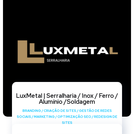
LuxMetal | Serralharia / Inox / Ferro /
Alumínio /Soldagem
BRANDING
/
CRIAÇÃO DE SITES
/
GESTÃO DE REDES
SOCIAIS
/
MARKETING
/
OPTIMIZAÇÃO SEO
/
REDESIGN DE
SITES