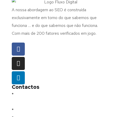
A nossa abordagem ao SEO é construída
exclusivamente em torno do que sabemos que
funciona … e do que sabemos que não funciona.
Com mais de 200 fatores verificados em jogo.
Contactos
Morada:
Avenida Barros e Soares N.º 375,
4715-213 Braga – Portugal
Email:
geral@fluxodigital.pt
Telefone:
(+351) 253 773 151