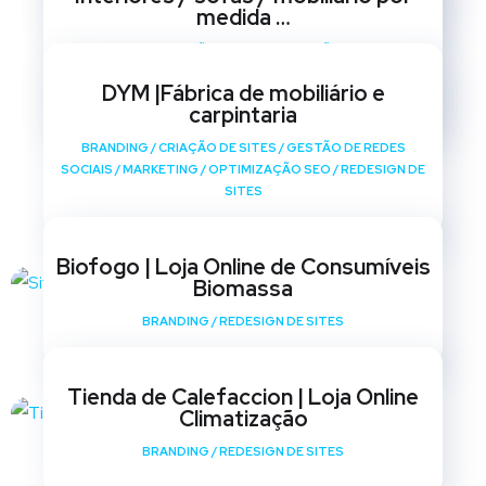
medida …
BRANDING
/
CRIAÇÃO DE SITES
/
GESTÃO DE REDES
SOCIAIS
/
MARKETING
/
OPTIMIZAÇÃO SEO
/
REDESIGN DE
DYM |Fábrica de mobiliário e
SITES
carpintaria
BRANDING
/
CRIAÇÃO DE SITES
/
GESTÃO DE REDES
SOCIAIS
/
MARKETING
/
OPTIMIZAÇÃO SEO
/
REDESIGN DE
SITES
Biofogo | Loja Online de Consumíveis
Biomassa
BRANDING
/
REDESIGN DE SITES
Tienda de Calefaccion | Loja Online
Climatização
BRANDING
/
REDESIGN DE SITES