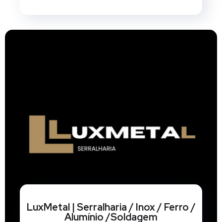
LuxMetal | Serralharia / Inox / Ferro /
Alumínio /Soldagem