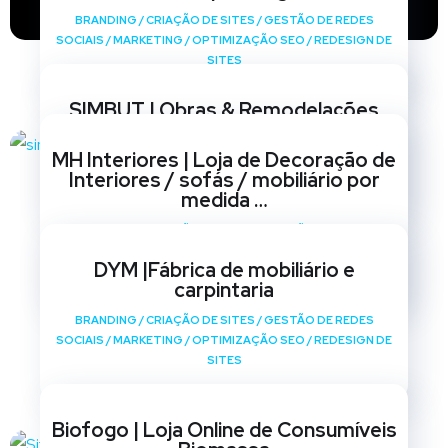
BRANDING
/
CRIAÇÃO DE SITES
/
GESTÃO DE REDES
SOCIAIS
/
MARKETING
/
OPTIMIZAÇÃO SEO
/
REDESIGN DE
SITES
SIMBUT | Obras & Remodelações
BRANDING
/
CRIAÇÃO DE SITES
/
GESTÃO DE REDES
MH Interiores | Loja de Decoração de
SOCIAIS
/
MARKETING
/
OPTIMIZAÇÃO SEO
/
REDESIGN DE
Interiores / sofás / mobiliário por
SITES
medida …
BRANDING
/
CRIAÇÃO DE SITES
/
GESTÃO DE REDES
SOCIAIS
/
MARKETING
/
OPTIMIZAÇÃO SEO
/
REDESIGN DE
DYM |Fábrica de mobiliário e
SITES
carpintaria
BRANDING
/
CRIAÇÃO DE SITES
/
GESTÃO DE REDES
SOCIAIS
/
MARKETING
/
OPTIMIZAÇÃO SEO
/
REDESIGN DE
SITES
Biofogo | Loja Online de Consumíveis