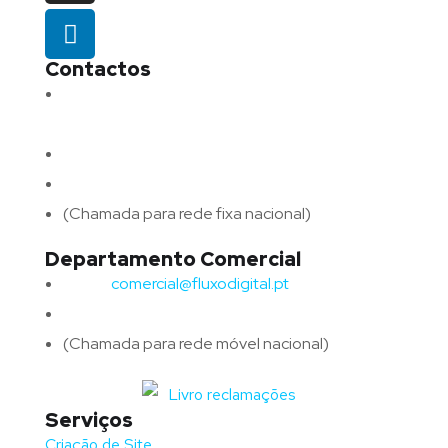
Contactos
Morada:
Avenida Barros e Soares N.º 375,
4715-213 Braga – Portugal
Email:
geral@fluxodigital.pt
Telefone:
(+351) 253 773 151
(Chamada para rede fixa nacional)
Departamento Comercial
Email:
comercial@fluxodigital.pt
Telefone:
(+351)
917 417 057
(Chamada para rede móvel nacional)
Serviços
Criação de Site