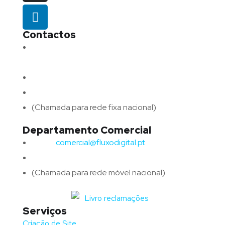
Contactos
Morada:
Avenida Barros e Soares N.º 375,
4715-213 Braga – Portugal
Email:
geral@fluxodigital.pt
Telefone:
(+351) 253 773 151
(Chamada para rede fixa nacional)
Departamento Comercial
Email:
comercial@fluxodigital.pt
Telefone:
(+351)
917 417 057
(Chamada para rede móvel nacional)
Serviços
Criação de Site