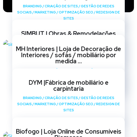
BRANDING
/
CRIAÇÃO DE SITES
/
GESTÃO DE REDES
SOCIAIS
/
MARKETING
/
OPTIMIZAÇÃO SEO
/
REDESIGN DE
SITES
SIMBUT | Obras & Remodelações
BRANDING
/
CRIAÇÃO DE SITES
/
GESTÃO DE REDES
MH Interiores | Loja de Decoração de
SOCIAIS
/
MARKETING
/
OPTIMIZAÇÃO SEO
/
REDESIGN DE
Interiores / sofás / mobiliário por
SITES
medida …
BRANDING
/
CRIAÇÃO DE SITES
/
GESTÃO DE REDES
SOCIAIS
/
MARKETING
/
OPTIMIZAÇÃO SEO
/
REDESIGN DE
DYM |Fábrica de mobiliário e
SITES
carpintaria
BRANDING
/
CRIAÇÃO DE SITES
/
GESTÃO DE REDES
SOCIAIS
/
MARKETING
/
OPTIMIZAÇÃO SEO
/
REDESIGN DE
SITES
Biofogo | Loja Online de Consumíveis