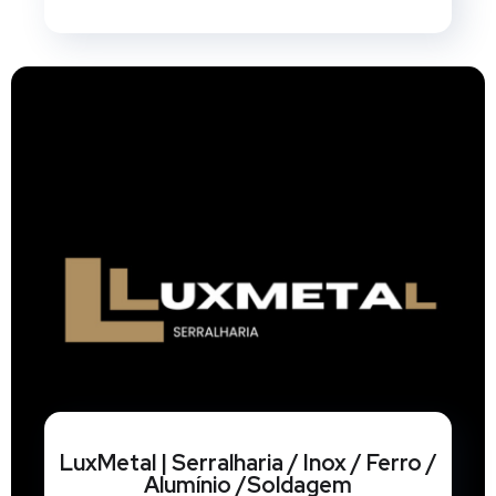
LuxMetal | Serralharia / Inox / Ferro /
Alumínio /Soldagem