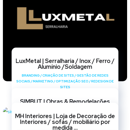
LuxMetal | Serralharia / Inox / Ferro /
Alumínio /Soldagem
BRANDING
/
CRIAÇÃO DE SITES
/
GESTÃO DE REDES
SOCIAIS
/
MARKETING
/
OPTIMIZAÇÃO SEO
/
REDESIGN DE
SITES
SIMBUT | Obras & Remodelações
BRANDING
/
CRIAÇÃO DE SITES
/
GESTÃO DE REDES
MH Interiores | Loja de Decoração de
SOCIAIS
/
MARKETING
/
OPTIMIZAÇÃO SEO
/
REDESIGN DE
Interiores / sofás / mobiliário por
SITES
medida …