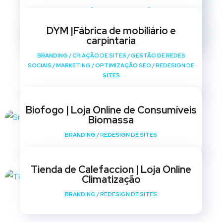
BRANDING
/
CRIAÇÃO DE SITES
/
GESTÃO DE REDES
SOCIAIS
/
MARKETING
/
OPTIMIZAÇÃO SEO
/
REDESIGN DE
DYM |Fábrica de mobiliário e
SITES
carpintaria
BRANDING
/
CRIAÇÃO DE SITES
/
GESTÃO DE REDES
SOCIAIS
/
MARKETING
/
OPTIMIZAÇÃO SEO
/
REDESIGN DE
SITES
Biofogo | Loja Online de Consumíveis
Biomassa
BRANDING
/
REDESIGN DE SITES
Tienda de Calefaccion | Loja Online
Climatização
BRANDING
/
REDESIGN DE SITES