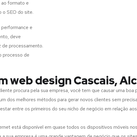
 ao formato e
o o SEO do site.
e performance e
ento, deve
z de processamento.
o processo de
em web design Cascais, Al
iente procura pela sua empresa, você tem que causar uma boa p
m dos melhores métodos para gerar novos clientes sem precisar
 estar entre os primeiros do seu nicho de negócio em relação ao
rnet está disponível em quase todos os dispositivos móveis nos
bre a sua empresa é uma grande vantagem de negócio que os site