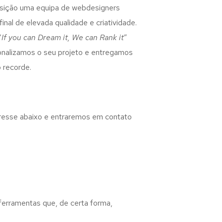
osição uma equipa de webdesigners
inal de elevada qualidade e criatividade.
“
If you can Dream it, We can Rank it
”
rsonalizamos o seu projeto e entregamos
 recorde.
eresse abaixo e entraremos em contato
 ferramentas que, de certa forma,