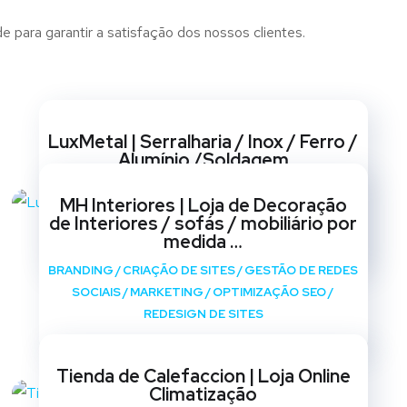
 para garantir a satisfação dos nossos clientes.
Websites
LuxMetal | Serralharia / Inox / Ferro /
Alumínio /Soldagem
BRANDING
/
CRIAÇÃO DE SITES
/
GESTÃO DE REDES
MH Interiores | Loja de Decoração
SOCIAIS
/
MARKETING
/
OPTIMIZAÇÃO SEO
/
de Interiores / sofás / mobiliário por
REDESIGN DE SITES
medida …
BRANDING
/
CRIAÇÃO DE SITES
/
GESTÃO DE REDES
SOCIAIS
/
MARKETING
/
OPTIMIZAÇÃO SEO
/
REDESIGN DE SITES
Tienda de Calefaccion | Loja Online
Climatização