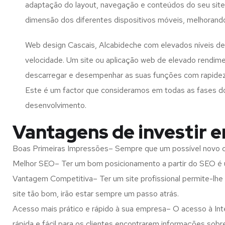
adaptação do layout, navegação e conteúdos do seu site
dimensão dos diferentes dispositivos móveis, melhorand
Web design Cascais, Alcabideche com elevados níveis d
velocidade. Um site ou aplicação web de elevado rendim
descarregar e desempenhar as suas funções com rapide
Este é um factor que consideramos em todas as fases d
desenvolvimento.
Vantagens de investir 
Boas Primeiras Impressões– Sempre que um possível novo cl
Melhor SEO– Ter um bom posicionamento a partir do SEO é u
Vantagem Competitiva– Ter um site profissional permite-lhe
site tão bom, irão estar sempre um passo atrás.
Acesso mais prático e rápido à sua empresa– O acesso à Inte
rápida e fácil para os clientes encontrarem informações so