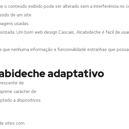
ue o conteúdo exibido pode ser alterado sem a interferência no c
eúdo de um site.
imagens usadas.
orizada. Um bom web design Cascais, Alcabideche é fácil de usa
a que nenhuma informação e funcionalidade estranhas que possam 
cabideche adaptativo
crescente de
imprime carácter de
aptado a dispositivos
de sites com