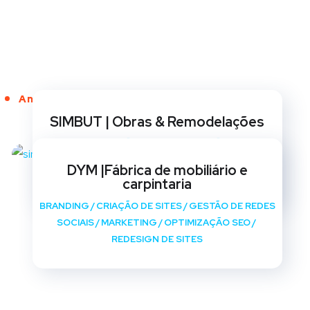
Anos de Serviço
SIMBUT | Obras & Remodelações
BRANDING
/
CRIAÇÃO DE SITES
/
GESTÃO DE REDES
SOCIAIS
/
MARKETING
/
OPTIMIZAÇÃO SEO
/
DYM |Fábrica de mobiliário e
REDESIGN DE SITES
carpintaria
BRANDING
/
CRIAÇÃO DE SITES
/
GESTÃO DE REDES
SOCIAIS
/
MARKETING
/
OPTIMIZAÇÃO SEO
/
REDESIGN DE SITES