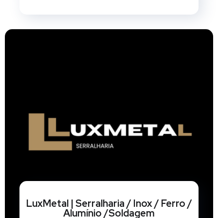
LuxMetal | Serralharia / Inox / Ferro /
Alumínio /Soldagem