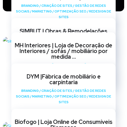
BRANDING
/
CRIAÇÃO DE SITES
/
GESTÃO DE REDES
SOCIAIS
/
MARKETING
/
OPTIMIZAÇÃO SEO
/
REDESIGN DE
SITES
SIMBUT | Obras & Remodelações
BRANDING
/
CRIAÇÃO DE SITES
/
GESTÃO DE REDES
MH Interiores | Loja de Decoração de
SOCIAIS
/
MARKETING
/
OPTIMIZAÇÃO SEO
/
REDESIGN DE
Interiores / sofás / mobiliário por
SITES
medida …
BRANDING
/
CRIAÇÃO DE SITES
/
GESTÃO DE REDES
SOCIAIS
/
MARKETING
/
OPTIMIZAÇÃO SEO
/
REDESIGN DE
DYM |Fábrica de mobiliário e
SITES
carpintaria
BRANDING
/
CRIAÇÃO DE SITES
/
GESTÃO DE REDES
SOCIAIS
/
MARKETING
/
OPTIMIZAÇÃO SEO
/
REDESIGN DE
SITES
Biofogo | Loja Online de Consumíveis