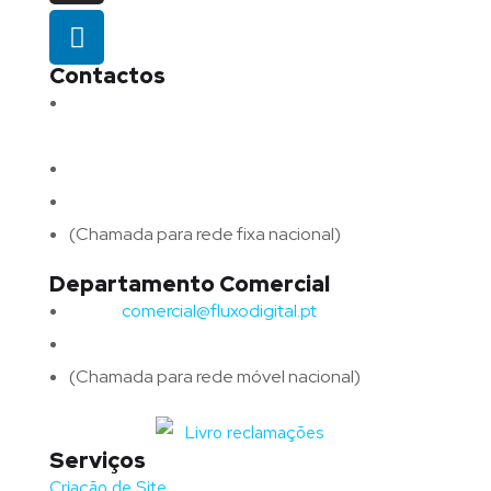
Contactos
Morada:
Avenida Barros e Soares N.º 375,
4715-213 Braga – Portugal
Email:
geral@fluxodigital.pt
Telefone:
(+351) 253 773 151
(Chamada para rede fixa nacional)
Departamento Comercial
Email:
comercial@fluxodigital.pt
Telefone:
(+351)
917 417 057
(Chamada para rede móvel nacional)
Serviços
Criação de Site