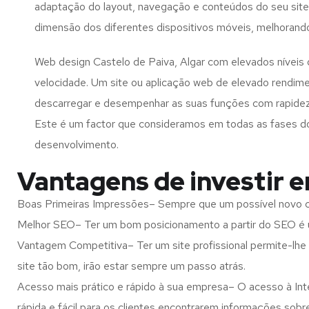
adaptação do layout, navegação e conteúdos do seu site
dimensão dos diferentes dispositivos móveis, melhorand
Web design Castelo de Paiva, Algar com elevados níveis
velocidade. Um site ou aplicação web de elevado rendim
descarregar e desempenhar as suas funções com rapide
Este é um factor que consideramos em todas as fases d
desenvolvimento.
Vantagens de investir e
Boas Primeiras Impressões– Sempre que um possível novo cl
Melhor SEO– Ter um bom posicionamento a partir do SEO é u
Vantagem Competitiva– Ter um site profissional permite-lhe
site tão bom, irão estar sempre um passo atrás.
Acesso mais prático e rápido à sua empresa– O acesso à Inte
rápida e fácil para os clientes encontrarem informações so