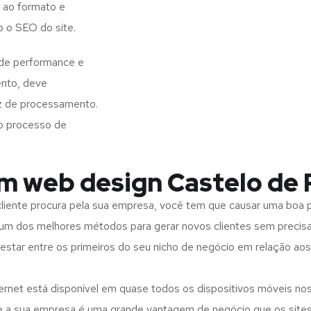
 ao formato e
o o SEO do site.
 de performance e
ento, deve
z de processamento.
o processo de
m web design Castelo de 
iente procura pela sua empresa, você tem que causar uma boa p
m dos melhores métodos para gerar novos clientes sem precisar
 estar entre os primeiros do seu nicho de negócio em relação ao
rnet está disponível em quase todos os dispositivos móveis nos
bre a sua empresa é uma grande vantagem de negócio que os site