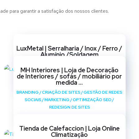
ade para garantir a satisfação dos nossos clientes.
Websites
LuxMetal | Serralharia / Inox / Ferro /
Alumínio /Soldagem
BRANDING
/
CRIAÇÃO DE SITES
/
GESTÃO DE REDES
MH Interiores | Loja de Decoração
SOCIAIS
/
MARKETING
/
OPTIMIZAÇÃO SEO
/
de Interiores / sofás / mobiliário por
REDESIGN DE SITES
medida …
BRANDING
/
CRIAÇÃO DE SITES
/
GESTÃO DE REDES
SOCIAIS
/
MARKETING
/
OPTIMIZAÇÃO SEO
/
REDESIGN DE SITES
Tienda de Calefaccion | Loja Online
Climatização