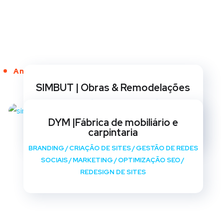
Anos de Serviço
SIMBUT | Obras & Remodelações
BRANDING
/
CRIAÇÃO DE SITES
/
GESTÃO DE REDES
SOCIAIS
/
MARKETING
/
OPTIMIZAÇÃO SEO
/
DYM |Fábrica de mobiliário e
REDESIGN DE SITES
carpintaria
BRANDING
/
CRIAÇÃO DE SITES
/
GESTÃO DE REDES
SOCIAIS
/
MARKETING
/
OPTIMIZAÇÃO SEO
/
REDESIGN DE SITES