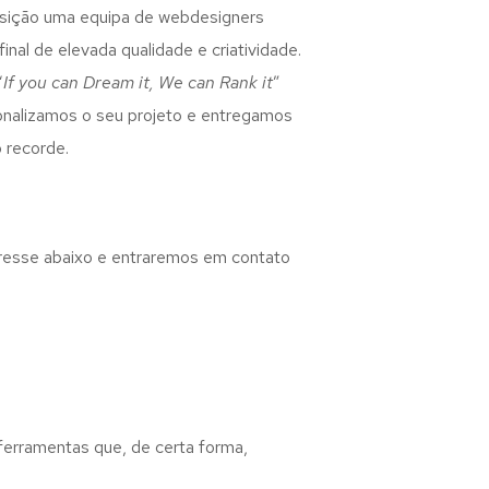
osição uma equipa de webdesigners
inal de elevada qualidade e criatividade.
“
If you can Dream it, We can Rank it
”
rsonalizamos o seu projeto e entregamos
 recorde.
eresse abaixo e entraremos em contato
 ferramentas que, de certa forma,