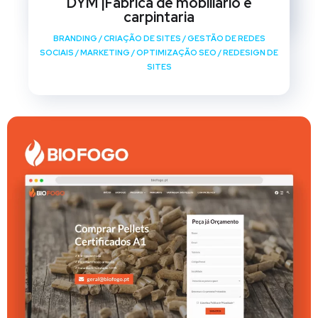
DYM |Fábrica de mobiliário e
SITES
carpintaria
BRANDING
/
CRIAÇÃO DE SITES
/
GESTÃO DE REDES
SOCIAIS
/
MARKETING
/
OPTIMIZAÇÃO SEO
/
REDESIGN DE
SITES