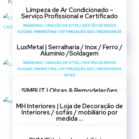
Portfólio
Limpeza de Ar Condicionado –
Serviço Profissional e Certificado
BRANDING
/
CRIAÇÃO DE SITES
/
GESTÃO DE REDES
SOCIAIS
/
MARKETING
/
OPTIMIZAÇÃO SEO
/
REDESIGN DE
SITES
LuxMetal | Serralharia / Inox / Ferro /
Alumínio /Soldagem
BRANDING
/
CRIAÇÃO DE SITES
/
GESTÃO DE REDES
SOCIAIS
/
MARKETING
/
OPTIMIZAÇÃO SEO
/
REDESIGN DE
SITES
SIMBUT | Obras & Remodelações
BRANDING
/
CRIAÇÃO DE SITES
/
GESTÃO DE REDES
MH Interiores | Loja de Decoração de
SOCIAIS
/
MARKETING
/
OPTIMIZAÇÃO SEO
/
REDESIGN DE
Interiores / sofás / mobiliário por
SITES
medida …
BRANDING
/
CRIAÇÃO DE SITES
/
GESTÃO DE REDES
SOCIAIS
/
MARKETING
/
OPTIMIZAÇÃO SEO
/
REDESIGN DE