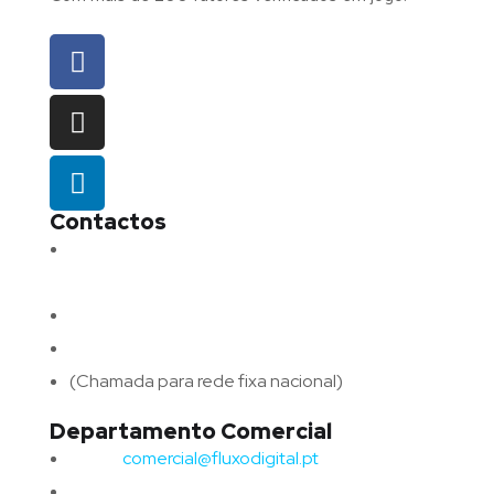
Contactos
Morada:
Avenida Barros e Soares N.º 375,
4715-213 Braga – Portugal
Email:
geral@fluxodigital.pt
Telefone:
(+351) 253 773 151
(Chamada para rede fixa nacional)
Departamento Comercial
Email:
comercial@fluxodigital.pt
Telefone:
(+351)
917 417 057