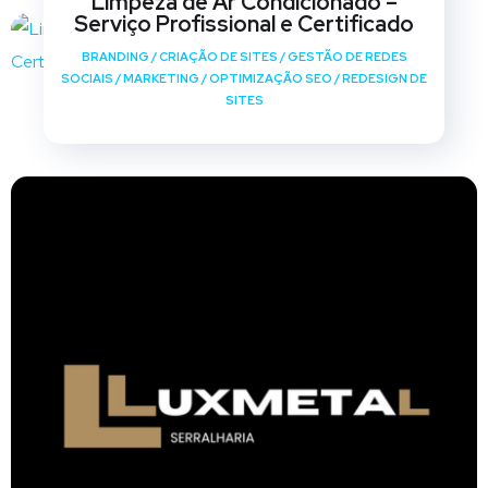
Limpeza de Ar Condicionado –
Serviço Profissional e Certificado
BRANDING
/
CRIAÇÃO DE SITES
/
GESTÃO DE REDES
SOCIAIS
/
MARKETING
/
OPTIMIZAÇÃO SEO
/
REDESIGN DE
SITES