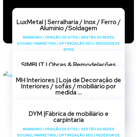
LuxMetal | Serralharia / Inox / Ferro /
Alumínio /Soldagem
BRANDING
/
CRIAÇÃO DE SITES
/
GESTÃO DE REDES
SOCIAIS
/
MARKETING
/
OPTIMIZAÇÃO SEO
/
REDESIGN DE
SITES
SIMBUT | Obras & Remodelações
BRANDING
/
CRIAÇÃO DE SITES
/
GESTÃO DE REDES
MH Interiores | Loja de Decoração de
SOCIAIS
/
MARKETING
/
OPTIMIZAÇÃO SEO
/
REDESIGN DE
Interiores / sofás / mobiliário por
SITES
medida …
BRANDING
/
CRIAÇÃO DE SITES
/
GESTÃO DE REDES
SOCIAIS
/
MARKETING
/
OPTIMIZAÇÃO SEO
/
REDESIGN DE
DYM |Fábrica de mobiliário e
SITES
carpintaria
BRANDING
/
CRIAÇÃO DE SITES
/
GESTÃO DE REDES
SOCIAIS
/
MARKETING
/
OPTIMIZAÇÃO SEO
/
REDESIGN DE