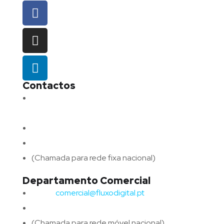
Contactos
Morada:
Avenida Barros e Soares N.º 375,
4715-213 Braga – Portugal
Email:
geral@fluxodigital.pt
Telefone:
(+351) 253 773 151
(Chamada para rede fixa nacional)
Departamento Comercial
Email:
comercial@fluxodigital.pt
Telefone:
(+351)
917 417 057
(Chamada para rede móvel nacional)