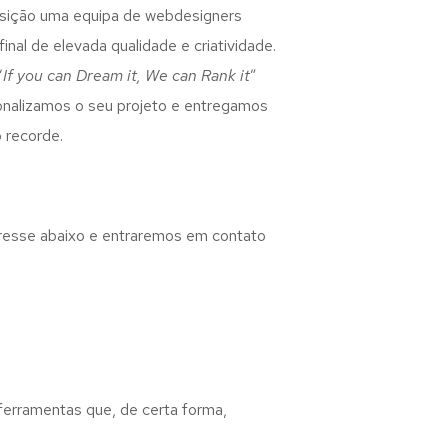
osição uma equipa de webdesigners
inal de elevada qualidade e criatividade.
“
If you can Dream it, We can Rank it
”
rsonalizamos o seu projeto e entregamos
 recorde.
eresse abaixo e entraremos em contato
 ferramentas que, de certa forma,