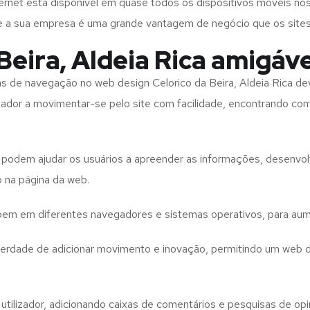
rnet está disponível em quase todos os dispositivos móveis nos
bre a sua empresa é uma grande vantagem de negócio que os site
Beira, Aldeia Rica amigáve
tas de navegação no web design
Celorico da Beira, Aldeia Rica
de
izador a movimentar-se pelo site com facilidade, encontrando co
to podem ajudar os usuários a apreender as informações, desenvo
o na página da web.
e bem em diferentes navegadores e sistemas operativos, para aum
iberdade de adicionar movimento e inovação, permitindo um web 
utilizador, adicionando caixas de comentários e pesquisas de opin