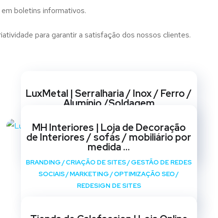
 em boletins informativos.
atividade para garantir a satisfação dos nossos clientes.
Websites
LuxMetal | Serralharia / Inox / Ferro /
Alumínio /Soldagem
BRANDING
/
CRIAÇÃO DE SITES
/
GESTÃO DE REDES
MH Interiores | Loja de Decoração
SOCIAIS
/
MARKETING
/
OPTIMIZAÇÃO SEO
/
de Interiores / sofás / mobiliário por
REDESIGN DE SITES
medida …
BRANDING
/
CRIAÇÃO DE SITES
/
GESTÃO DE REDES
SOCIAIS
/
MARKETING
/
OPTIMIZAÇÃO SEO
/
REDESIGN DE SITES