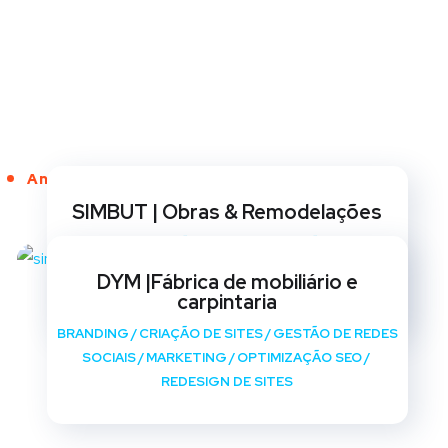
Anos de Serviço
SIMBUT | Obras & Remodelações
BRANDING
/
CRIAÇÃO DE SITES
/
GESTÃO DE REDES
SOCIAIS
/
MARKETING
/
OPTIMIZAÇÃO SEO
/
DYM |Fábrica de mobiliário e
REDESIGN DE SITES
carpintaria
BRANDING
/
CRIAÇÃO DE SITES
/
GESTÃO DE REDES
SOCIAIS
/
MARKETING
/
OPTIMIZAÇÃO SEO
/
REDESIGN DE SITES