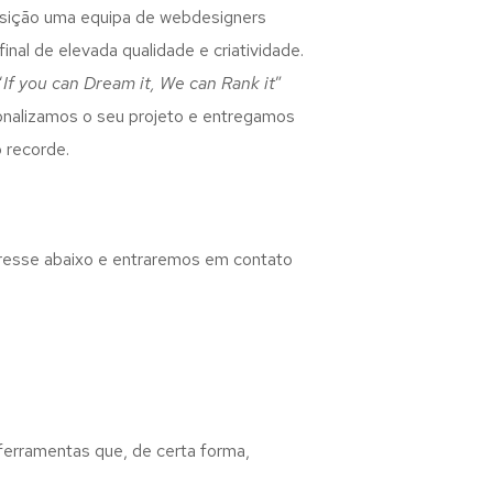
osição uma equipa de webdesigners
inal de elevada qualidade e criatividade.
“
If you can Dream it, We can Rank it
”
rsonalizamos o seu projeto e entregamos
 recorde.
eresse abaixo e entraremos em contato
 ferramentas que, de certa forma,