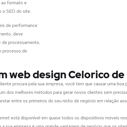
 ao formato e
o o SEO do site.
veis de performance
imento, deve
z de processamento.
o processo de
m web design Celorico de 
iente procura pela sua empresa, você tem que causar uma boa p
m dos melhores métodos para gerar novos clientes sem precisar
 estar entre os primeiros do seu nicho de negócio em relação ao
rnet está disponível em quase todos os dispositivos móveis nos
bre a sua empresa é uma grande vantagem de negócio que os site