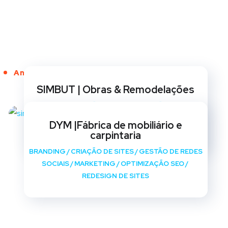
Anos de Serviço
SIMBUT | Obras & Remodelações
BRANDING
/
CRIAÇÃO DE SITES
/
GESTÃO DE REDES
SOCIAIS
/
MARKETING
/
OPTIMIZAÇÃO SEO
/
DYM |Fábrica de mobiliário e
REDESIGN DE SITES
carpintaria
BRANDING
/
CRIAÇÃO DE SITES
/
GESTÃO DE REDES
SOCIAIS
/
MARKETING
/
OPTIMIZAÇÃO SEO
/
REDESIGN DE SITES