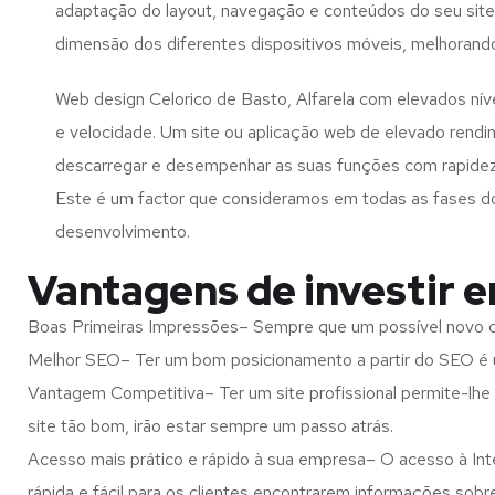
adaptação do layout, navegação e conteúdos do seu site
dimensão dos diferentes dispositivos móveis, melhorand
Web design Celorico de Basto, Alfarela com elevados ní
e velocidade. Um site ou aplicação web de elevado rend
descarregar e desempenhar as suas funções com rapide
Este é um factor que consideramos em todas as fases d
desenvolvimento.
Vantagens de investir e
Boas Primeiras Impressões– Sempre que um possível novo cl
Melhor SEO– Ter um bom posicionamento a partir do SEO é u
Vantagem Competitiva– Ter um site profissional permite-lhe
site tão bom, irão estar sempre um passo atrás.
Acesso mais prático e rápido à sua empresa– O acesso à Inte
rápida e fácil para os clientes encontrarem informações so