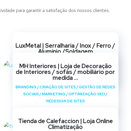
ividade para garantir a satisfação dos nossos clientes.
Websites
LuxMetal | Serralharia / Inox / Ferro /
Alumínio /Soldagem
BRANDING
/
CRIAÇÃO DE SITES
/
GESTÃO DE REDES
MH Interiores | Loja de Decoração
SOCIAIS
/
MARKETING
/
OPTIMIZAÇÃO SEO
/
de Interiores / sofás / mobiliário por
REDESIGN DE SITES
medida …
BRANDING
/
CRIAÇÃO DE SITES
/
GESTÃO DE REDES
SOCIAIS
/
MARKETING
/
OPTIMIZAÇÃO SEO
/
REDESIGN DE SITES
Tienda de Calefaccion | Loja Online
Climatização