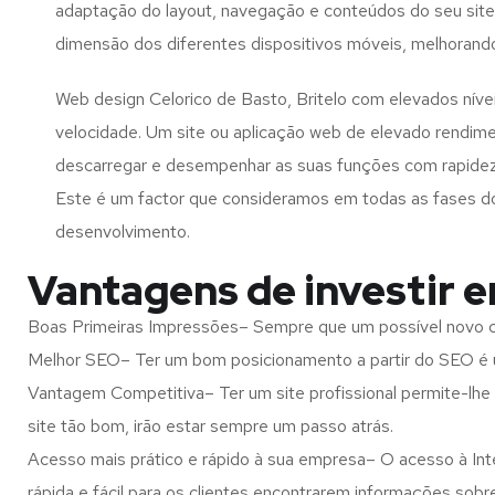
adaptação do layout, navegação e conteúdos do seu site
dimensão dos diferentes dispositivos móveis, melhorand
Web design Celorico de Basto, Britelo com elevados nív
velocidade. Um site ou aplicação web de elevado rendim
descarregar e desempenhar as suas funções com rapide
Este é um factor que consideramos em todas as fases d
desenvolvimento.
Vantagens de investir e
Boas Primeiras Impressões– Sempre que um possível novo cl
Melhor SEO– Ter um bom posicionamento a partir do SEO é u
Vantagem Competitiva– Ter um site profissional permite-lhe
site tão bom, irão estar sempre um passo atrás.
Acesso mais prático e rápido à sua empresa– O acesso à Inte
rápida e fácil para os clientes encontrarem informações so