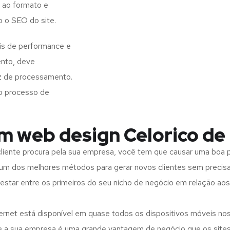
 ao formato e
o o SEO do site.
eis de performance e
ento, deve
z de processamento.
o processo de
m web design Celorico de 
iente procura pela sua empresa, você tem que causar uma boa p
m dos melhores métodos para gerar novos clientes sem precisar
 estar entre os primeiros do seu nicho de negócio em relação ao
rnet está disponível em quase todos os dispositivos móveis nos
bre a sua empresa é uma grande vantagem de negócio que os site