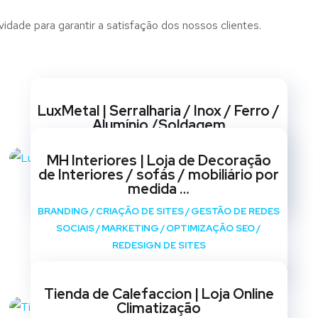
vidade para garantir a satisfação dos nossos clientes.
Websites
LuxMetal | Serralharia / Inox / Ferro /
Alumínio /Soldagem
BRANDING
/
CRIAÇÃO DE SITES
/
GESTÃO DE REDES
MH Interiores | Loja de Decoração
SOCIAIS
/
MARKETING
/
OPTIMIZAÇÃO SEO
/
de Interiores / sofás / mobiliário por
REDESIGN DE SITES
medida …
BRANDING
/
CRIAÇÃO DE SITES
/
GESTÃO DE REDES
SOCIAIS
/
MARKETING
/
OPTIMIZAÇÃO SEO
/
REDESIGN DE SITES
Tienda de Calefaccion | Loja Online
Climatização