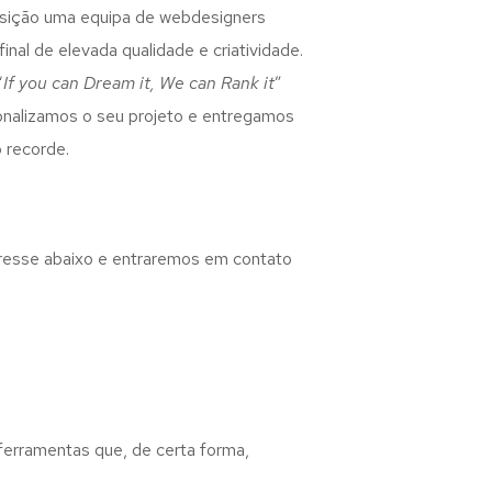
osição uma equipa de webdesigners
inal de elevada qualidade e criatividade.
“
If you can Dream it, We can Rank it
”
rsonalizamos o seu projeto e entregamos
 recorde.
eresse abaixo e entraremos em contato
 ferramentas que, de certa forma,