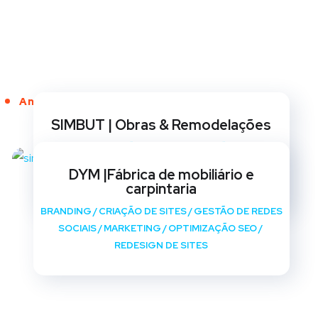
Anos de Serviço
SIMBUT | Obras & Remodelações
BRANDING
/
CRIAÇÃO DE SITES
/
GESTÃO DE REDES
SOCIAIS
/
MARKETING
/
OPTIMIZAÇÃO SEO
/
DYM |Fábrica de mobiliário e
REDESIGN DE SITES
carpintaria
BRANDING
/
CRIAÇÃO DE SITES
/
GESTÃO DE REDES
SOCIAIS
/
MARKETING
/
OPTIMIZAÇÃO SEO
/
REDESIGN DE SITES