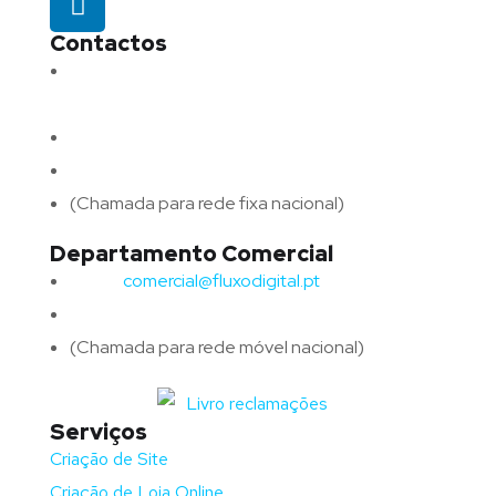
Contactos
Morada:
Avenida Barros e Soares N.º 375,
4715-213 Braga – Portugal
Email:
geral@fluxodigital.pt
Telefone:
(+351) 253 773 151
(Chamada para rede fixa nacional)
Departamento Comercial
Email:
comercial@fluxodigital.pt
Telefone:
(+351)
917 417 057
(Chamada para rede móvel nacional)
Serviços
Criação de Site
Criação de Loja Online