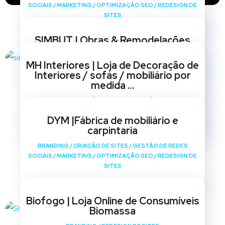
SOCIAIS
/
MARKETING
/
OPTIMIZAÇÃO SEO
/
REDESIGN DE
SITES
SIMBUT | Obras & Remodelações
BRANDING
/
CRIAÇÃO DE SITES
/
GESTÃO DE REDES
MH Interiores | Loja de Decoração de
SOCIAIS
/
MARKETING
/
OPTIMIZAÇÃO SEO
/
REDESIGN DE
Interiores / sofás / mobiliário por
SITES
medida …
BRANDING
/
CRIAÇÃO DE SITES
/
GESTÃO DE REDES
SOCIAIS
/
MARKETING
/
OPTIMIZAÇÃO SEO
/
REDESIGN DE
DYM |Fábrica de mobiliário e
SITES
carpintaria
BRANDING
/
CRIAÇÃO DE SITES
/
GESTÃO DE REDES
SOCIAIS
/
MARKETING
/
OPTIMIZAÇÃO SEO
/
REDESIGN DE
SITES
Biofogo | Loja Online de Consumíveis
Biomassa